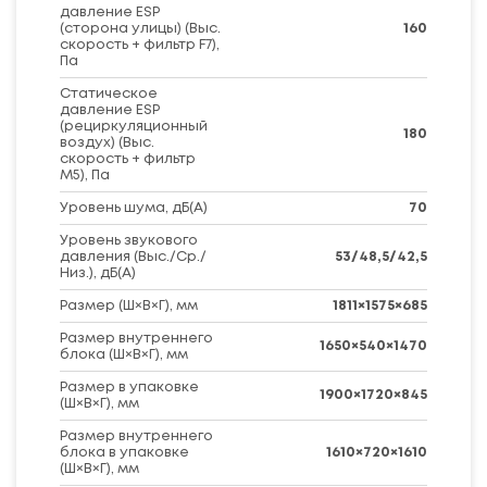
давление ESP
(сторона улицы) (Выс.
160
скорость + фильтр F7),
Па
Статическое
давление ESP
(рециркуляционный
180
воздух) (Выс.
скорость + фильтр
M5), Па
Уровень шума, дБ(A)
70
Уровень звукового
давления (Выс./Ср./
53/48,5/42,5
Низ.), дБ(A)
Размер (Ш×В×Г), мм
1811×1575×685
Размер внутреннего
1650×540×1470
блока (Ш×В×Г), мм
Размер в упаковке
1900×1720×845
(Ш×В×Г), мм
Размер внутреннего
блока в упаковке
1610×720×1610
(Ш×В×Г), мм