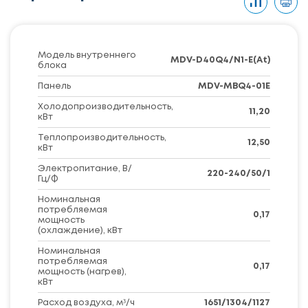
Модель внутреннего
MDV-D40Q4/N1-E(At)
блока
Панель
MDV-MBQ4-01E
Холодопроизводительность,
11,20
кВт
Теплопроизводительность,
12,50
кВт
Электропитание, В/
220-240/50/1
Гц/Ф
Номинальная
потребляемая
0,17
мощность
(охлаждение), кВт
Номинальная
потребляемая
0,17
мощность (нагрев),
кВт
Расход воздуха, м³/ч
1651/1304/1127