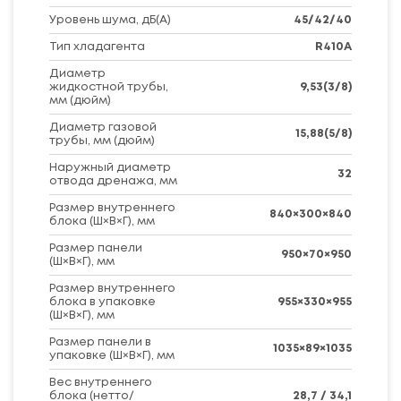
Уровень шума, дБ(A)
45/42/40
Тип хладагента
R410A
Диаметр
жидкостной трубы,
9,53(3/8)
мм (дюйм)
Диаметр газовой
15,88(5/8)
трубы, мм (дюйм)
Наружный диаметр
32
отвода дренажа, мм
Размер внутреннего
840×300×840
блока (Ш×В×Г), мм
Размер панели
950×70×950
(Ш×В×Г), мм
Размер внутреннего
блока в упаковке
955×330×955
(Ш×В×Г), мм
Размер панели в
1035×89×1035
упаковке (Ш×В×Г), мм
Вес внутреннего
блока (нетто/
28,7 / 34,1