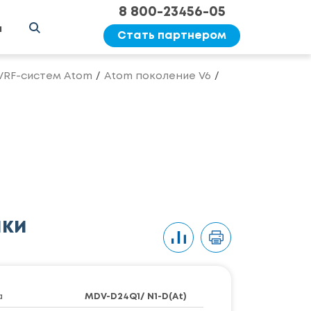
8 800-23456-05
ы
Стать партнером
 VRF-систем Atom
Atom поколение V6
ики
а
MDV-D24Q1/ N1-D(At)