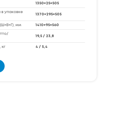
1350×25×505
 в упаковке
1370×295×505
(Ш×В×Г), мм
1410×95×560
тто/
19,5 / 23,8
 кг
4 / 5,4