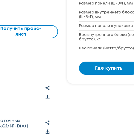
Размер панели (Ш×В×Г), мм
Размер внутреннего блока
(Ш×В×Г), мм
Размер панели в упаковке 
Получить прайс-
лист
Вес внутреннего блока (не
брутто), кг
Вес панели (нетто/брутто),
Где купить
поточных
Q1/N1-D(At)