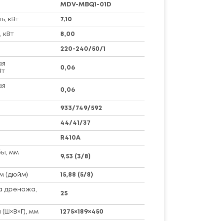
MDV-MBQ1-01D
, кВт
7,10
 кВт
8,00
220-240/50/1
ая
0,06
Вт
ая
0,06
933/749/592
44/41/37
R410A
ы, мм
9,53 (3/8)
м (дюйм)
15,88 (5/8)
а дренажа,
25
(Ш×В×Г), мм
1275×189×450