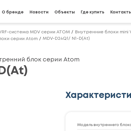
О бренде
Новости
Объекты
Где купить
Контакт
VRF-система MDV серии ATOM
Внутренние блоки mini
MDV-D24Q1/ N1-D(At)
оки серии Atom
тренний блок серии Atom
D(At)
Характерист
Модель внутреннего блок