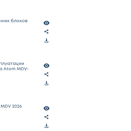
нних блоков
сплуатации
а Atom MDV-
 MDV 2026