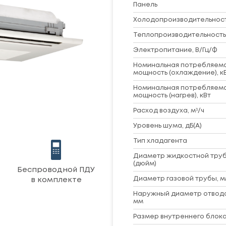
Панель
Холодопроизводительность
Теплопроизводительность,
Электропитание, В/Гц/Ф
Номинальная потребляем
мощность (охлаждение), к
Номинальная потребляем
мощность (нагрев), кВт
Расход воздуха, м³/ч
Уровень шума, дБ(A)
Тип хладагента
Диаметр жидкостной труб
(дюйм)
Беспроводной ПДУ
Диаметр газовой трубы, м
в комплекте
Наружный диаметр отвод
мм
Размер внутреннего блока 