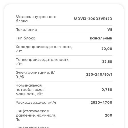
Модель внутреннего
MDVI3-200D3VR12D
блока
Поколение
V8
Тип блока
канальный
Холодопроизводительность,
20,00
кВт
Теплопроизводительность,
22,50
кВт
Электропитание, В/
220-240/50/1
Гц/Ф
Номинальная
потребляемая
0,780
мощность, кВт
Расход воздуха, м³/ч
2820~4700
ESP (статическое
давление, номинал),
200
Па