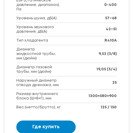
ESP (статическое
давление, диапазон),
0-400
Па
Уровень шума, дБ(A)
57~68
Уровень звукового
42~51
давления, дБ(А)
Тип хладагента
R410A
Диаметр
жидкостной трубы,
9,52 (3/8)
мм (дюйм)
Диаметр газовой
19,05 (3/4)
трубы, мм (дюйм)
Наружный диаметр
25
отвода дренажа, мм
Размер внутреннего
1300×580×900
блока (Ш×В×Г), мм
Вес (нетто/брутто), кг
125 / 150
Где купить