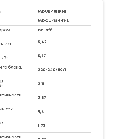
а
MDUE-18HRN1
MDOU-18HN1-L
ором
on-off
5,42
, кВт
5,57
 кВт
его блока,
220-240/50/1
ая
2,11
Вт
ктивности
2,57
ый ток
9,4
ая
1,73
ктивности