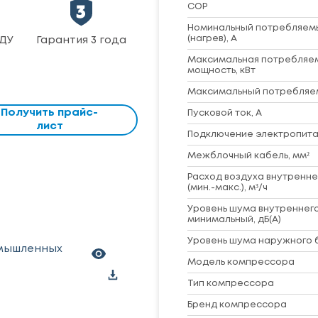
COP
Номинальный потребляем
(нагрев), А
ДУ
Гарантия 3 года
Максимальная потребляе
мощность, кВт
Максимальный потребляем
Получить прайс-
Пусковой ток, А
лист
Подключение электропита
Межблочный кабель, мм²
Расход воздуха внутренне
(мин.-макс.), м³/ч
Уровень шума внутреннего
минимальный, дБ(А)
Уровень шума наружного б
омышленных
Модель компрессора
Тип компрессора
Бренд компрессора