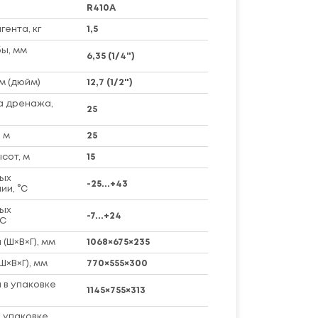
R410A
ента, кг
1,5
ы, мм
6,35 (1/4")
м (дюйм)
12,7 (1/2")
а дренажа,
25
 м
25
сот, м
15
ых
-25...+43
ии, °C
ых
-7...+24
°C
(Ш×В×Г), мм
1068×675×235
Ш×В×Г), мм
770×555×300
 в упаковке
1145×755×313
 упаковке