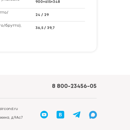
900×615×348
тто/
24 / 29
то/брутто),
36,5 / 39,7
8 800-23456-05
ircond.ru
кина, д.9Ас7