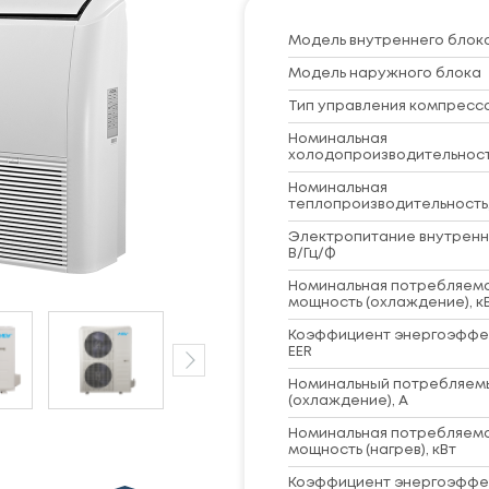
Модель внутреннего блок
Модель наружного блока
Тип управления компресс
Номинальная
холодопроизводительность
Номинальная
теплопроизводительность,
Электропитание внутренн
В/Гц/Ф
Номинальная потребляем
мощность (охлаждение), к
Коэффициент энергоэффе
EER
Номинальный потребляем
(охлаждение), А
Номинальная потребляем
мощность (нагрев), кВт
Коэффициент энергоэффе