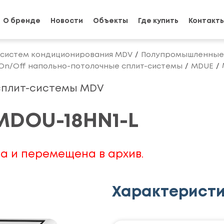
О бренде
Новости
Объекты
Где купить
Контакт
 систем кондиционирования MDV
Полупромышленные 
On/Off напольно-потолочные сплит-системы
MDUE
сплит-системы MDV
MDOU-18HN1-L
а и перемещена в архив.
Характерист