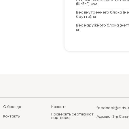
(Ш×В×Г), мм
Вес внутреннего блока (не
брутто), кг
Вес наружного блока (нет
кг
О бренде
Новости
feedback@mdv-a
Проверить сертификат
Контакты
Москва, 2-я Синич
партнера