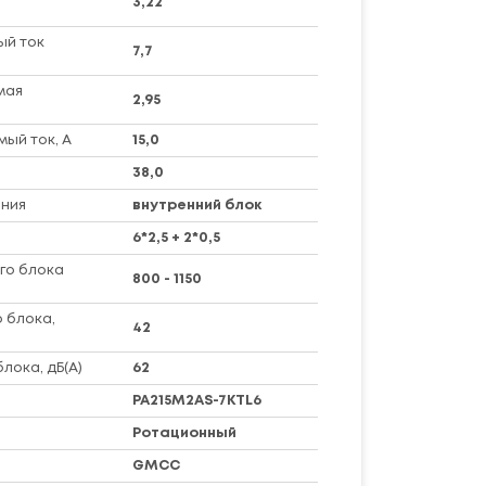
3,22
ый ток
7,7
мая
2,95
ый ток, А
15,0
38,0
ния
внутренний блок
6*2,5 + 2*0,5
го блока
800 - 1150
 блока,
42
лока, дБ(А)
62
PA215M2AS-7KTL6
Ротационный
GMCC