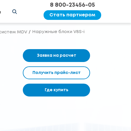
8 800-23456-05
ы
Стать партнером
Наружные блоки V8S-i
систем MDV
Заявка на расчет
Получить прайс-лист
Где купить