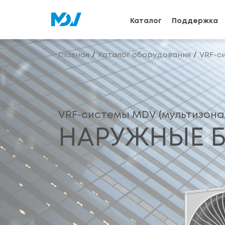
Каталог
Поддержка
Главная
Каталог оборудования
VRF-с
VRF-системы MDV (мультизона
НАРУЖНЫЕ Б