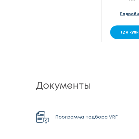
Подроб
Где купи
Документы
Программа подбора VRF