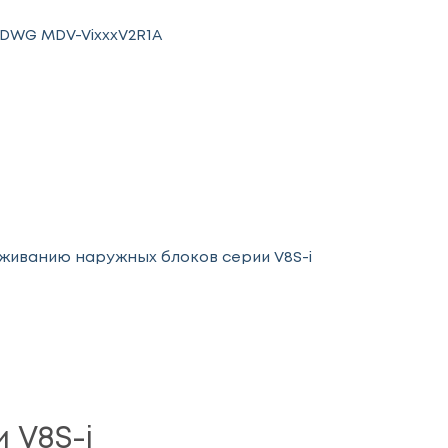
DWG MDV-VixxxV2R1A
живанию наружных блоков серии V8S-i
 V8S-i