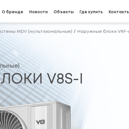
О бренде
Новости
Объекты
Где купить
Контакт
истемы MDV (мультизональные)
Наружные блоки VRF-
льные)
ЛОКИ V8S-I