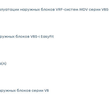
плуатации наружных блоков VRF-систем MDV серии V8S-
ужных блоков V8S-i EasyFit
(A)
аружных блоков серии V8