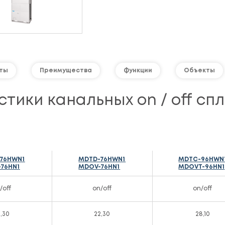
ты
Преимущества
Функции
Объекты
тики канальных on / off сп
76HWN1
MDTD-76HWN1
MDTC-96HWN
76HN1
MDOV-76HN1
MDOVT-96HN1
/off
on/off
on/off
2,30
22,30
28,10