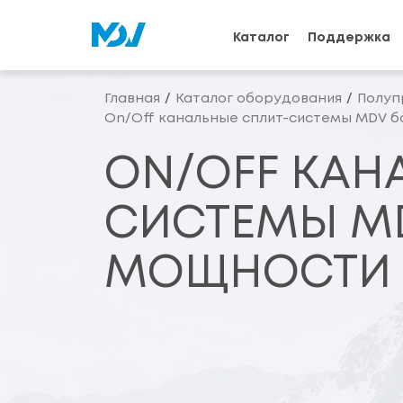
Каталог
Поддержка
Главная
Каталог оборудования
Полуп
On/Off канальные сплит-системы MDV 
ON/OFF КАН
СИСТЕМЫ M
МОЩНОСТИ