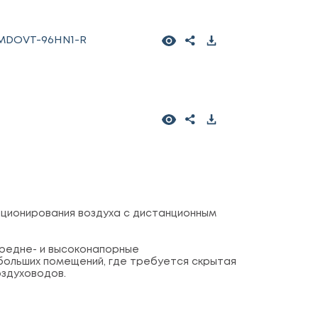
MDOVT-96HN1-R
ционирования воздуха с дистанционным
средне- и высоконапорные
я больших помещений, где требуется скрытая
здуховодов.