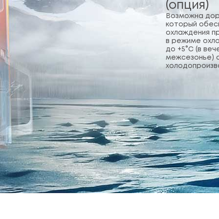
(опция)
Возможна дор
который обес
охлаждения п
в режиме охла
до +5°С (в ве
межсезонье) 
холодопроизв