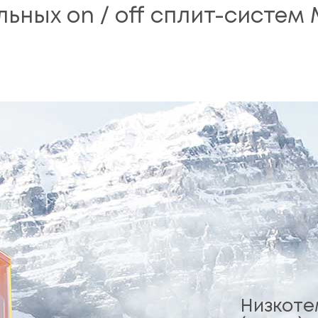
ьных on / off сплит-систем
Низкоте