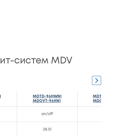
лит-систем MDV
1
MDTD-96HWN1
MDTB-120HWN1
MDOVT-96HN1
MDOV-120HN1
on/off
on/off
28,10
35,00