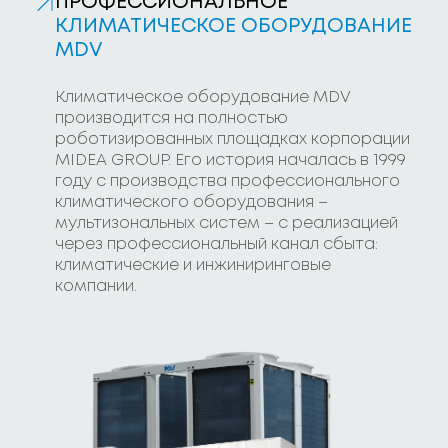
ПРОФЕССИОНАЛЬНОЕ
КЛИМАТИЧЕСКОЕ ОБОРУДОВАНИЕ
MDV
Климатическое оборудование MDV
производится на полностью
роботизированных площадках корпорации
MIDEA GROUP. Его история началась в 1999
году с производства профессионального
климатического оборудования –
мультизональных систем – с реализацией
через профессиональный канал сбыта:
климатические и инжиниринговые
компании.