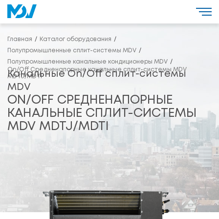
Главная
Каталог оборудования
Полупромышленные сплит-системы MDV
Полупромышленные канальные кондиционеры MDV
On/Off Средненапорные канальные сплит-системы MDV
Канальные On/Off сплит-системы
MDTJ/MDTI
MDV
ON/OFF СРЕДНЕНАПОРНЫЕ
КАНАЛЬНЫЕ СПЛИТ-СИСТЕМЫ
MDV MDTJ/MDTI