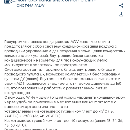
монтажу канальных on-off сплит-
систем MDV
Полупромышленные кондиционеры MDV канального типа
представляют собой систему кондиционирования воздуха с
проводным управлением для создания в помещении комфортных
климатических условий. Внутренние блоки канальных
кондиционеров не заметны для глаз окружающих, легко
монтируются в запотолочное пространство.
Система состоит из наружного блока, внутреннего блока и
проводного пульта ДУ, возможна комплектация беспроводным
пультом ДУ (опция). Внутренние блоки канальных сплит-систем
серии MDTI развивают внешнее статическое давление до 160
Па, что позволяет им работать с разветвленной сетью
воздуховодов.
С помощью Wi-Fi модуля (опция) можно управлять кондиционером
через удобное приложение NetHomePlus или MSmartHome с
вашего смартфона или планшета.
Установленный низкотемпературный комплект до -15°С (18,
24kBTU) и -25°С (36, 48, 60kBTU).
Низкотемпературный комплект до -40 градусов (опция 18, 24, 36,
48, 60 kBTU).