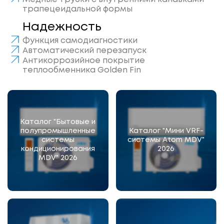
трапецеидальной формы
Надежность
Функция самодиагностики
Автоматический перезапуск
Антикоррозийное покрытие
теплообменника Golden Fin
Каталог "Бытовые и
полупромышленные
Каталог "Мини VRF-
системы
системы Atom MDV"
кондиционирования
2026
MDV" 2026