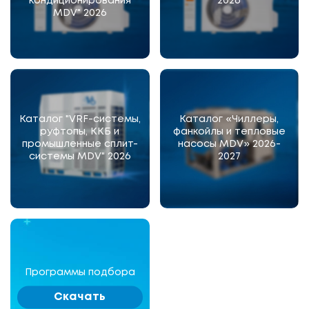
кондиционирования
2026
MDV" 2026
Каталог "VRF-системы,
Каталог «Чиллеры,
руфтопы, ККБ и
фанкойлы и тепловые
промышленные сплит-
насосы MDV» 2026-
системы MDV" 2026
2027
Программы подбора
Скачать