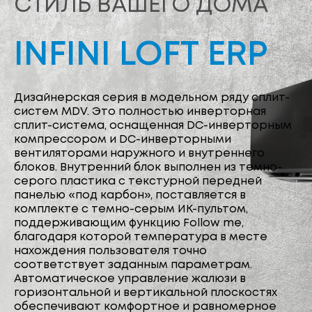
СТИЛЬ ВАШЕГО ДОМА
INFINI LOFT ERP
Дизайнерская серия в модельном ряду сплит-
систем MDV. Это полностью инверторная
сплит-система, оснащенная DC-инверторным
компрессором и DC-инверторными
вентиляторами наружного и внутреннего
блоков. Внутренний блок выполнен из темно-
серого пластика с текстурной передней
панелью «под карбон», поставляется в
комплекте с темно-серым ИК-пультом,
поддерживающим функцию Follow me,
благодаря которой температура в месте
нахождения пользователя точно
соответствует заданным параметрам.
Автоматическое управление жалюзи в
горизонтальной и вертикальной плоскостях
обеспечивают комфортное и равномерное