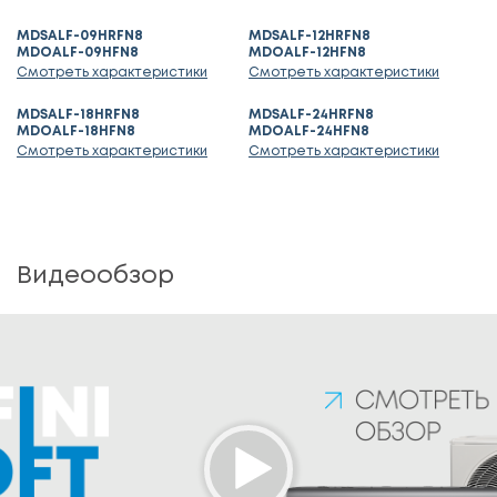
MDSALF-09HRFN8
MDSALF-12HRFN8
MDOALF-09HFN8
MDOALF-12HFN8
Смотреть характеристики
Смотреть характеристики
MDSALF-18HRFN8
MDSALF-24HRFN8
MDOALF-18HFN8
MDOALF-24HFN8
Смотреть характеристики
Смотреть характеристики
Видеообзор
Media error: Format(s) not supported or source(s) not found
Download File: https://mdv-aircond.ru/upload/video/loft_final.mp4