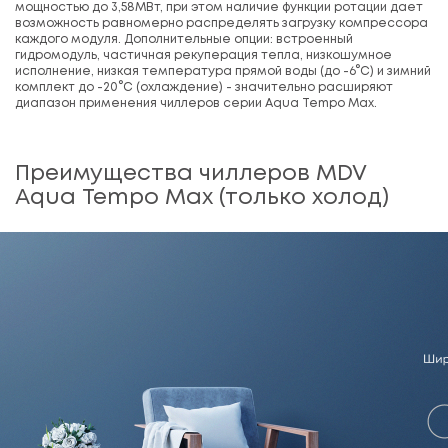
мощностью до 3,58МВт, при этом наличие функции ротации дает
возможность равномерно распределять загрузку компрессора
каждого модуля. Дополнительные опции: встроенный
гидромодуль, частичная рекуперация тепла, низкошумное
исполнение, низкая температура прямой воды (до -6°C) и зимний
комплект до -20°C (охлаждение) - значительно расширяют
диапазон применения чиллеров серии Aqua Tempo Max.
Преимущества чиллеров MDV
Aqua Tempo Max (только холод)