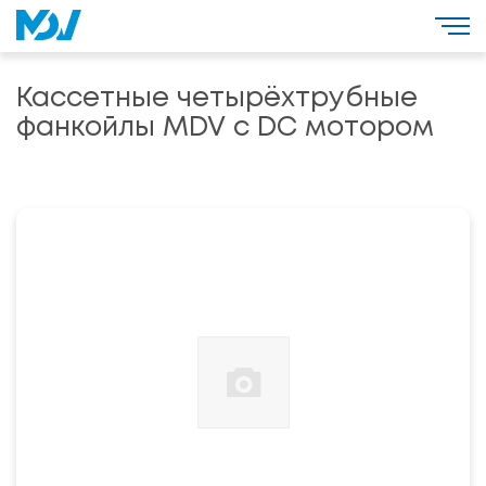
Кассетные четырёхтрубные
фанкойлы MDV с DC мотором