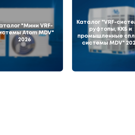
Каталог "VRF-систе
аталог "Мини VRF-
руфтопы, ККБ и
истемы Atom MDV"
промышленные спл
2026
системы MDV" 20