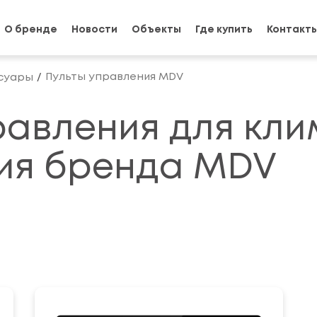
О бренде
Новости
Объекты
Где купить
Контакт
Пульты управления MDV
суары
авления для кли
ия бренда MDV