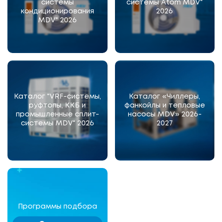
системы
системы Atom MDV"
кондиционирования
2026
MDV" 2026
Каталог "VRF-системы,
Каталог «Чиллеры,
руфтопы, ККБ и
фанкойлы и тепловые
промышленные сплит-
насосы MDV» 2026-
системы MDV" 2026
2027
Программы подбора