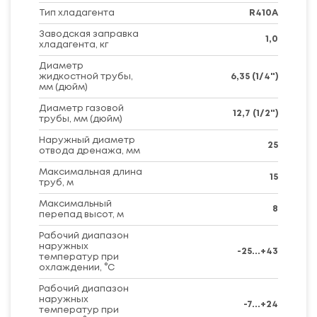
Тип хладагента
R410A
Заводская заправка
1,0
хладагента, кг
Диаметр
жидкостной трубы,
6,35 (1/4")
мм (дюйм)
Диаметр газовой
12,7 (1/2")
трубы, мм (дюйм)
Наружный диаметр
25
отвода дренажа, мм
Максимальная длина
15
труб, м
Максимальный
8
перепад высот, м
Рабочий диапазон
наружных
-25...+43
температур при
охлаждении, °C
Рабочий диапазон
наружных
-7...+24
температур при