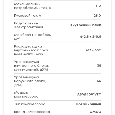
Максимальный
8,0
потребляемый ток, А
Пусковой ток, А
25,0
Подключение
внутренний блок
электропитания
Межблочный кабель,
6*2,5 + 2*0,5
мм²
Расход воздуха
внутреннего блока
413 - 607
(мин.-макс.), м³/ч
Уровень шума
внутреннего блока,
35
минимальный, дБ(А)
Уровень шума
наружного блока,
56
дБ(А)
Модель
ASM140V1VFT
компрессора
Тип компрессора
Ротационный
Бренд компрессора
GMCC