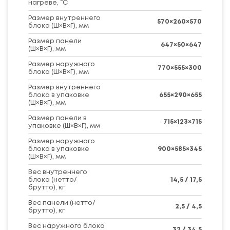
нагреве, °C
Размер внутреннего
570×260×570
блока (Ш×В×Г), мм
Размер панели
647×50×647
(Ш×В×Г), мм
Размер наружного
770×555×300
блока (Ш×В×Г), мм
Размер внутреннего
блока в упаковке
655×290×655
(Ш×В×Г), мм
Размер панели в
715×123×715
упаковке (Ш×В×Г), мм
Размер наружного
блока в упаковке
900×585×345
(Ш×В×Г), мм
Вес внутреннего
блока (нетто/
14,5 / 17,5
брутто), кг
Вес панели (нетто/
2,5 / 4,5
брутто), кг
Вес наружного блока
32 / 34,5