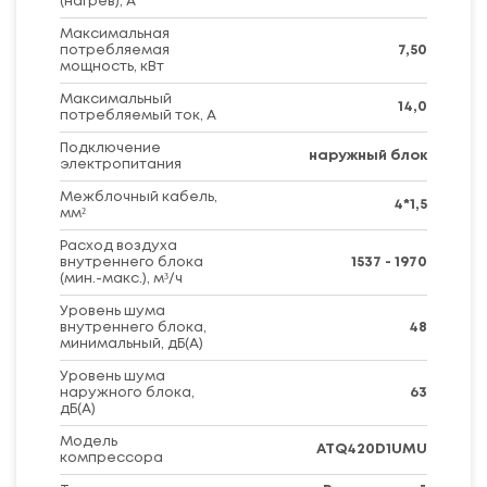
(нагрев), А
Максимальная
потребляемая
7,50
мощность, кВт
Максимальный
14,0
потребляемый ток, А
Подключение
наружный блок
электропитания
Межблочный кабель,
4*1,5
мм²
Расход воздуха
внутреннего блока
1537 - 1970
(мин.-макс.), м³/ч
Уровень шума
внутреннего блока,
48
минимальный, дБ(А)
Уровень шума
наружного блока,
63
дБ(А)
Модель
ATQ420D1UMU
компрессора