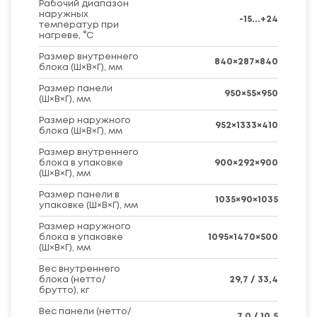
Рабочий диапазон
наружных
-15...+24
температур при
нагреве, °C
Размер внутреннего
840×287×840
блока (Ш×В×Г), мм
Размер панели
950×55×950
(Ш×В×Г), мм
Размер наружного
952×1333×410
блока (Ш×В×Г), мм
Размер внутреннего
блока в упаковке
900×292×900
(Ш×В×Г), мм
Размер панели в
1035×90×1035
упаковке (Ш×В×Г), мм
Размер наружного
блока в упаковке
1095×1470×500
(Ш×В×Г), мм
Вес внутреннего
блока (нетто/
29,7 / 33,4
брутто), кг
Вес панели (нетто/
7,0 / 10,5