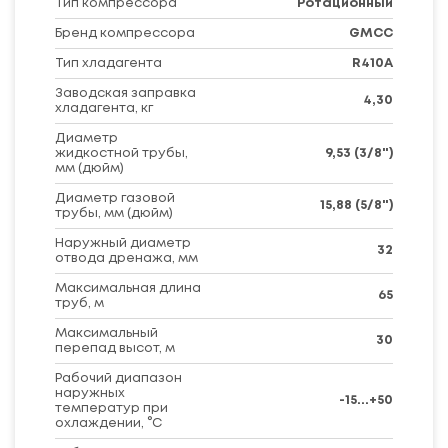
Тип компрессора
Ротационный
Бренд компрессора
GMCC
Тип хладагента
R410A
Заводская заправка
4,30
хладагента, кг
Диаметр
жидкостной трубы,
9,53 (3/8")
мм (дюйм)
Диаметр газовой
15,88 (5/8")
трубы, мм (дюйм)
Наружный диаметр
32
отвода дренажа, мм
Максимальная длина
65
труб, м
Максимальный
30
перепад высот, м
Рабочий диапазон
наружных
-15...+50
температур при
охлаждении, °C