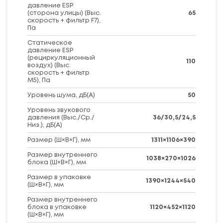
давление ESP
(сторона улицы) (Выс.
65
скорость + фильтр F7),
Па
Статическое
давление ESP
(рециркуляционный
110
воздух) (Выс.
скорость + фильтр
M5), Па
Уровень шума, дБ(A)
50
Уровень звукового
давления (Выс./Ср./
36/30,5/24,5
Низ.), дБ(A)
Размер (Ш×В×Г), мм
1311×1106×390
Размер внутреннего
1038×270×1026
блока (Ш×В×Г), мм
Размер в упаковке
1390×1244×540
(Ш×В×Г), мм
Размер внутреннего
блока в упаковке
1120×452×1120
(Ш×В×Г), мм