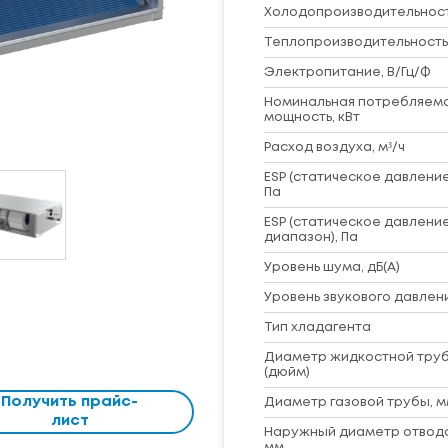
Холодопроизводительность
Теплопроизводительность,
Электропитание, В/Гц/Ф
Номинальная потребляем
мощность, кВт
Расход воздуха, м³/ч
ESP (статическое давление
Па
ESP (статическое давление
диапазон), Па
Уровень шума, дБ(A)
Уровень звукового давлени
Тип хладагента
Диаметр жидкостной труб
(дюйм)
Получить прайс-
Диаметр газовой трубы, м
лист
Наружный диаметр отвод
мм