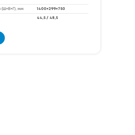
(Ш×В×Г), мм
1400×299×750
44,5 / 48,5