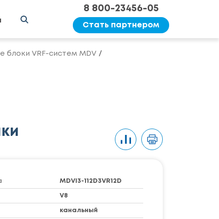
8 800-23456-05
ы
Стать партнером
е блоки VRF-систем MDV
ики
а
MDVI3-112D3VR12D
V8
канальный