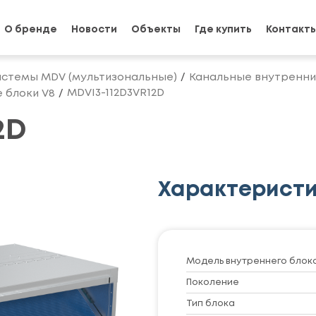
О бренде
Новости
Объекты
Где купить
Контакт
истемы MDV (мультизональные)
Канальные внутренни
MDVI3-112D3VR12D
 блоки V8
2D
Характерист
Модель внутреннего блок
Поколение
Тип блока