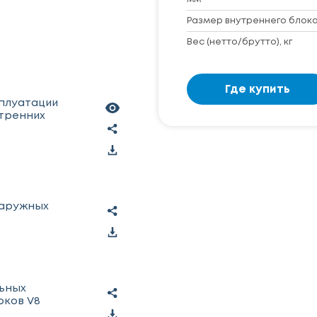
Размер внутреннего блока 
Вес (нетто/брутто), кг
Где купить
сплуатации
тренних
наружных
льных
оков V8