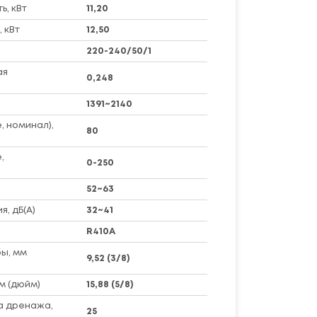
, кВт
11,20
 кВт
12,50
220-240/50/1
ая
0,248
1391~2140
, номинал),
80
,
0-250
52~63
я, дБ(А)
32~41
R410A
ы, мм
9,52 (3/8)
м (дюйм)
15,88 (5/8)
а дренажа,
25