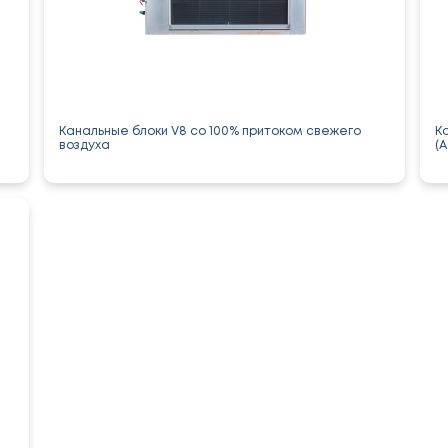
Канальные блоки V8 со 100% притоком свежего
К
воздуха
(