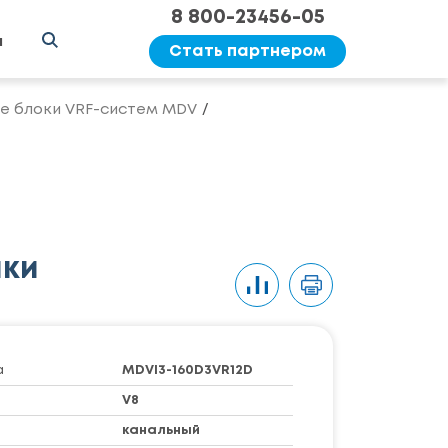
8 800-23456-05
ы
Стать партнером
е блоки VRF-систем MDV
ики
а
MDVI3-160D3VR12D
V8
канальный