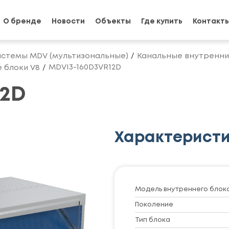
О бренде
Новости
Объекты
Где купить
Контакт
истемы MDV (мультизональные)
Канальные внутренни
MDVI3-160D3VR12D
 блоки V8
12D
Характерист
Модель внутреннего блок
Поколение
Тип блока