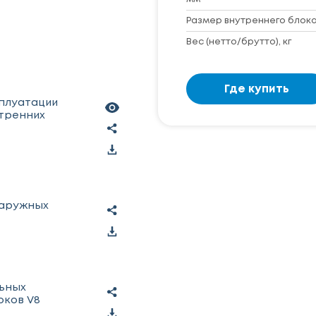
Размер внутреннего блока 
Вес (нетто/брутто), кг
Где купить
сплуатации
тренних
наружных
льных
оков V8