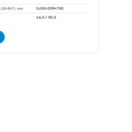
(Ш×В×Г), мм
1400×299×750
46,5 / 50,5