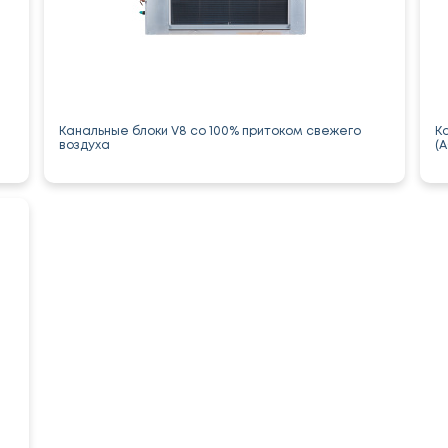
Канальные блоки V8 со 100% притоком свежего
К
воздуха
(