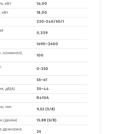
, кВт
16,00
 кВт
18,00
220-240/50/1
ая
0,339
1690~2600
, номинал),
100
,
0-250
55~67
я, дБ(А)
35~44
R410A
ы, мм
9,52 (3/8)
м (дюйм)
15,88 (5/8)
а дренажа,
25