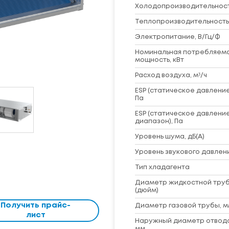
Холодопроизводительность
Теплопроизводительность,
Электропитание, В/Гц/Ф
Номинальная потребляем
мощность, кВт
Расход воздуха, м³/ч
ESP (статическое давление
Па
ESP (статическое давление
диапазон), Па
Уровень шума, дБ(A)
Уровень звукового давлени
Тип хладагента
Диаметр жидкостной труб
(дюйм)
Получить прайс-
Диаметр газовой трубы, м
лист
Наружный диаметр отвод
мм