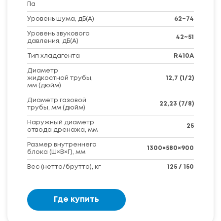
Па
Уровень шума, дБ(A)
62~74
Уровень звукового
42~51
давления, дБ(А)
Тип хладагента
R410A
Диаметр
жидкостной трубы,
12,7 (1/2)
мм (дюйм)
Диаметр газовой
22,23 (7/8)
трубы, мм (дюйм)
Наружный диаметр
25
отвода дренажа, мм
Размер внутреннего
1300×580×900
блока (Ш×В×Г), мм
Вес (нетто/брутто), кг
125 / 150
Где купить