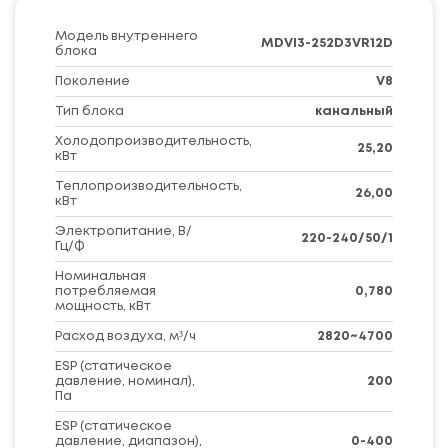
Модель внутреннего
MDVI3-252D3VR12D
блока
Поколение
V8
Тип блока
канальный
Холодопроизводительность,
25,20
кВт
Теплопроизводительность,
26,00
кВт
Электропитание, В/
220-240/50/1
Гц/Ф
Номинальная
потребляемая
0,780
мощность, кВт
Расход воздуха, м³/ч
2820~4700
ESP (статическое
давление, номинал),
200
Па
ESP (статическое
давление, диапазон),
0-400