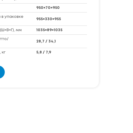
950×70×950
 в упаковке
955×330×955
(Ш×В×Г), мм
1035×89×1035
тто/
28,7 / 34,1
 кг
5,8 / 7,9