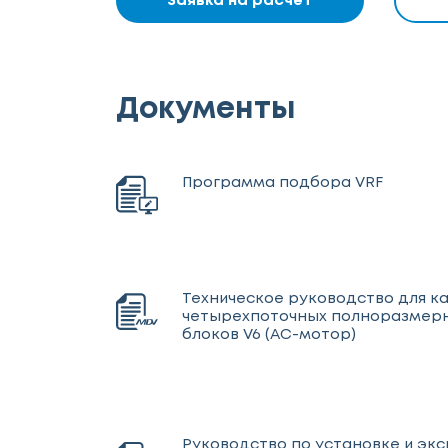
Заявка на расчет
Документы
Программа подбора VRF
Техническое руководство для к
четырехпоточных полноразмерн
блоков V6 (AC-мотор)
Руководство по установке и эк