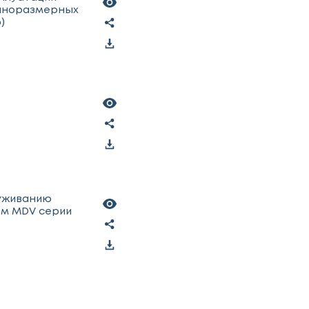
олноразмерных
)
луживанию
ем MDV серии