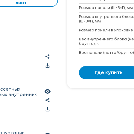
лист
Размер панели (Ш×В×Г), мм
Размер внутреннего блока
(Ш×В×Г), мм
Размер панели в упаковке 
Вес внутреннего блока (не
брутто), кг
Вес панели (нетто/брутто),
Где купить
ассетных
ых внутренних
сплуатации