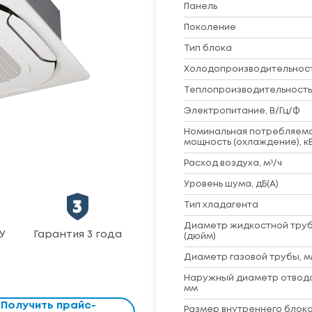
Панель
Поколение
Тип блока
Холодопроизводительность
Теплопроизводительность,
Электропитание, В/Гц/Ф
Номинальная потребляем
мощность (охлаждение), к
Расход воздуха, м³/ч
Уровень шума, дБ(A)
Тип хладагента
Диаметр жидкостной труб
У
Гарантия 3 года
(дюйм)
Диаметр газовой трубы, м
Наружный диаметр отвод
мм
Получить прайс-
Размер внутреннего блока 