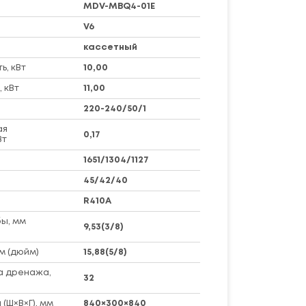
MDV-MBQ4-01E
V6
кассетный
, кВт
10,00
 кВт
11,00
220-240/50/1
ая
0,17
Вт
1651/1304/1127
45/42/40
R410A
ы, мм
9,53(3/8)
м (дюйм)
15,88(5/8)
а дренажа,
32
(Ш×В×Г), мм
840×300×840