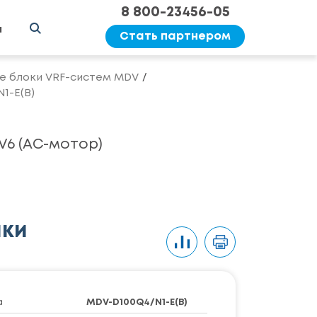
8 800-23456-05
ы
Стать партнером
е блоки VRF-систем MDV
1-E(B)
6 (AC-мотор)
ики
а
MDV-D100Q4/N1-E(B)