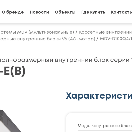
О бренде
Новости
Объекты
Где купить
Контакт
истемы MDV (мультизональные)
Кассетные внутренни
MDV-D100Q4/N
рные внутренние блоки V6 (AC-мотор)
олноразмерный внутренний блок серии V
E(B)
Характерист
Модель внутреннего блок