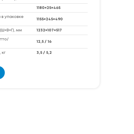
1180×25×465
 в упаковке
1155×245×490
(Ш×В×Г), мм
1232×107×517
тто/
12,5 / 16
 кг
3,5 / 5,2