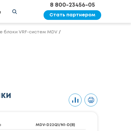
8 800-23456-05
ы
Стать партнером
е блоки VRF-систем MDV
ики
а
MDV-D22Q1/N1-D(B)