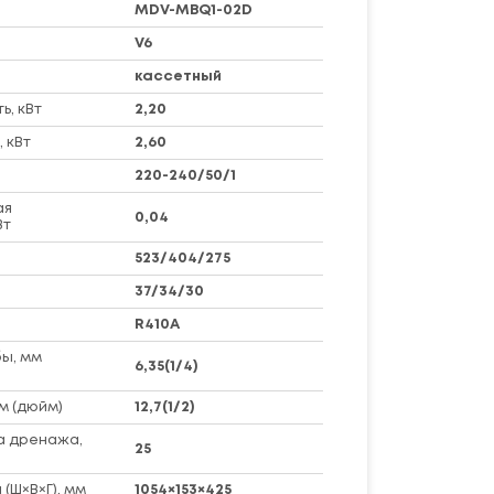
MDV-MBQ1-02D
V6
кассетный
, кВт
2,20
 кВт
2,60
220-240/50/1
ая
0,04
Вт
523/404/275
37/34/30
R410A
ы, мм
6,35(1/4)
м (дюйм)
12,7(1/2)
а дренажа,
25
(Ш×В×Г), мм
1054×153×425