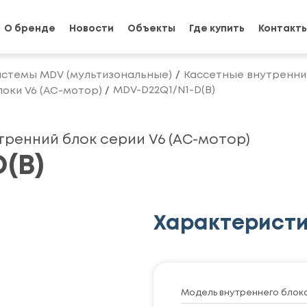
О бренде
Новости
Объекты
Где купить
Контакт
истемы MDV (мультизональные)
Кассетные внутренни
MDV-D22Q1/N1-D(B)
оки V6 (AC-мотор)
ренний блок серии V6 (AC-мотор)
(B)
Характерист
Модель внутреннего блок