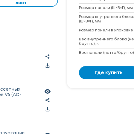
лист
Размер панели (Ш×В×Г), мм
Размер внутреннего блока
(Ш×В×Г), мм
Размер панели в упаковке 
Вес внутреннего блока (не
брутто), кг
Вес панели (нетто/брутто),
Где купить
ассетных
в V6 (AC-
сплуатации