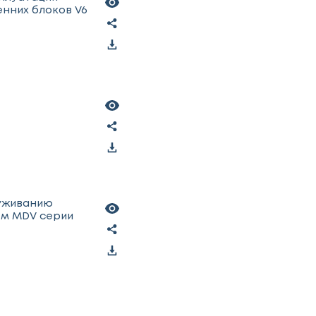
нних блоков V6
луживанию
ем MDV серии