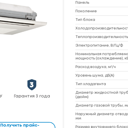
Панель
Поколение
Тип блока
Холодопроизводительность
Теплопроизводительность,
Электропитание, В/Гц/Ф
Номинальная потребляем
мощность (охлаждение), к
Расход воздуха, м³/ч
Уровень шума, дБ(A)
Тип хладагента
Диаметр жидкостной труб
У
Гарантия 3 года
(дюйм)
Диаметр газовой трубы, м
Наружный диаметр отвод
мм
Получить прайс-
Размер внутреннего блока 