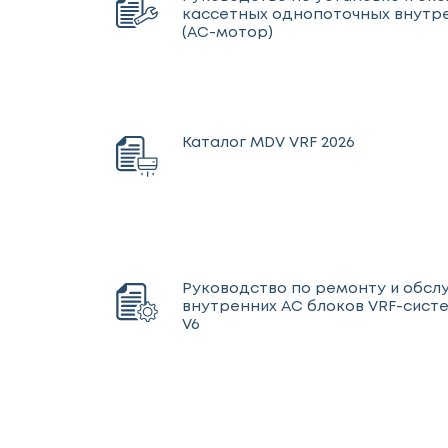
кассетных однопоточных внутре
(AC-мотор)
Каталог MDV VRF 2026
Руководство по ремонту и обс
внутренних AC блоков VRF-сист
V6