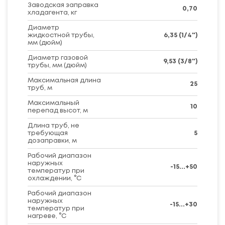
Заводская заправка
0,70
хладагента, кг
Диаметр
жидкостной трубы,
6,35 (1/4")
мм (дюйм)
Диаметр газовой
9,53 (3/8")
трубы, мм (дюйм)
Максимальная длина
25
труб, м
Максимальный
10
перепад высот, м
Длина труб, не
требующая
5
дозаправки, м
Рабочий диапазон
наружных
-15...+50
температур при
охлаждении, °C
Рабочий диапазон
наружных
-15...+30
температур при
нагреве, °C