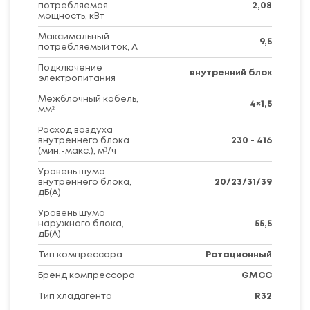
потребляемая
2,08
мощность, кВт
Максимальный
9,5
потребляемый ток, А
Подключение
внутренний блок
электропитания
Межблочный кабель,
4×1,5
мм²
Расход воздуха
внутреннего блока
230 - 416
(мин.-макс.), м³/ч
Уровень шума
внутреннего блока,
20/23/31/39
дБ(А)
Уровень шума
наружного блока,
55,5
дБ(А)
Тип компрессора
Ротационный
Бренд компрессора
GMCC
Тип хладагента
R32