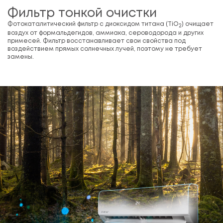
Фильтр тонкой очистки
Фотокаталитический фильтр с диоксидом титана (TiO
) очищает
2
воздух от формальдегидов, аммиака, сероводорода и других
примесей. Фильтр восстанавливает свои свойства под
воздействием прямых солнечных лучей, поэтому не требует
замены.