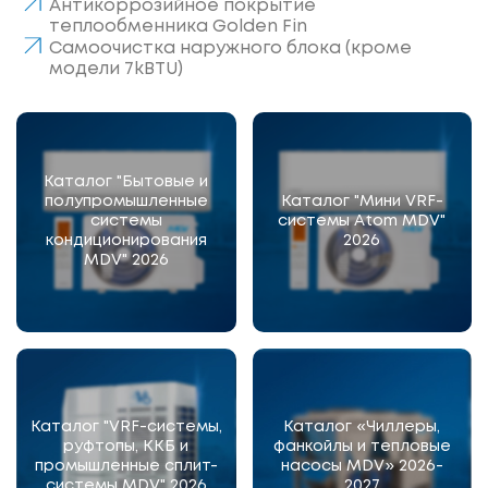
Антикоррозийное покрытие
теплообменника Golden Fin
Самоочистка наружного блока (кроме
модели 7kBTU)
Каталог "Бытовые и
полупромышленные
Каталог "Мини VRF-
системы
системы Atom MDV"
кондиционирования
2026
MDV" 2026
Каталог "VRF-системы,
Каталог «Чиллеры,
руфтопы, ККБ и
фанкойлы и тепловые
промышленные сплит-
насосы MDV» 2026-
системы MDV" 2026
2027