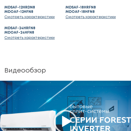
MDSAF-12HRDN8
MDSAF-18HRFN8
MDOAF-12HFN8
MDOAF-18HFN8
Смотреть характеристики
Смотреть характеристики
MDSAF-24HRFN8
MDOAF-24HFN8
Смотреть характеристики
Видеообзор
Media error: Format(s) not supported or source(s) not found
Download File: https://mdv-
aircond.ru/upload/video/____________________________________MDV__