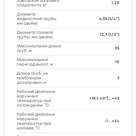
Заводская заправка
1,20
хладагента, кг
Диаметр
жидкостной трубы,
6,35 (1/4")
мм (дюйм)
Диаметр газовой
12,7 (1/2")
трубы, мм (дюйм)
Максимальная длина
25
труб, м
Максимальный
10
перепад высот, м
Длина труб, не
требующая
5
дозаправки, м
Рабочий диапазон
наружных
+18 (-40*)...+43
температур при
охлаждении, °C
Рабочий диапазон
наружных
-7...+24
температур при
нагреве, °C