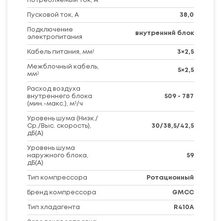
потребляемый ток, А
Пусковой ток, А
38,0
Подключение
внутренний блок
электропитания
Кабель питания, мм²
3×2,5
Межблочный кабель,
5×2,5
мм²
Расход воздуха
внутреннего блока
509 - 787
(мин.-макс.), м³/ч
Уровень шума (Низк./
Ср./Выс. скорость),
30/38,5/42,5
дБ(А)
Уровень шума
наружного блока,
59
дБ(А)
Тип компрессора
Ротационный
Бренд компрессора
GMCC
Тип хладагента
R410A