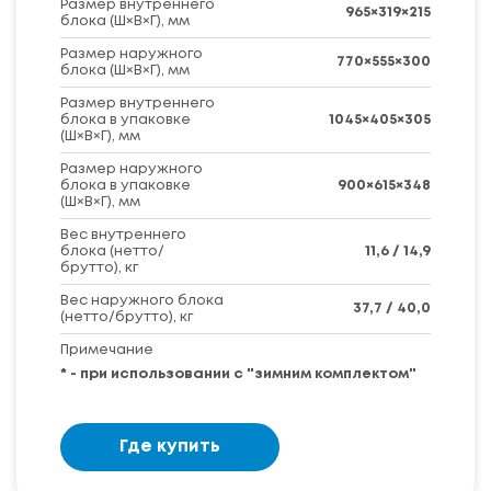
Размер внутреннего
965×319×215
блока (Ш×В×Г), мм
Размер наружного
770×555×300
блока (Ш×В×Г), мм
Размер внутреннего
блока в упаковке
1045×405×305
(Ш×В×Г), мм
Размер наружного
блока в упаковке
900×615×348
(Ш×В×Г), мм
Вес внутреннего
блока (нетто/
11,6 / 14,9
брутто), кг
Вес наружного блока
37,7 / 40,0
(нетто/брутто), кг
Примечание
* - при использовании с "зимним комплектом"
Где купить