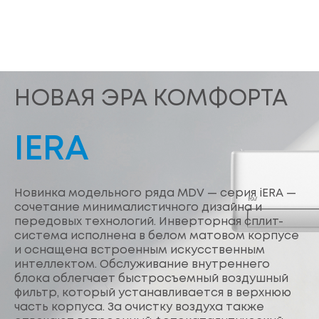
НОВАЯ ЭРА КОМФОРТА
IERA
Новинка модельного ряда MDV — серия iERA —
сочетание минималистичного дизайна и
передовых технологий. Инверторная сплит-
система исполнена в белом матовом корпусе
и оснащена встроенным искусственным
интеллектом. Обслуживание внутреннего
блока облегчает быстросъемный воздушный
фильтр, который устанавливается в верхнюю
часть корпуса. За очистку воздуха также