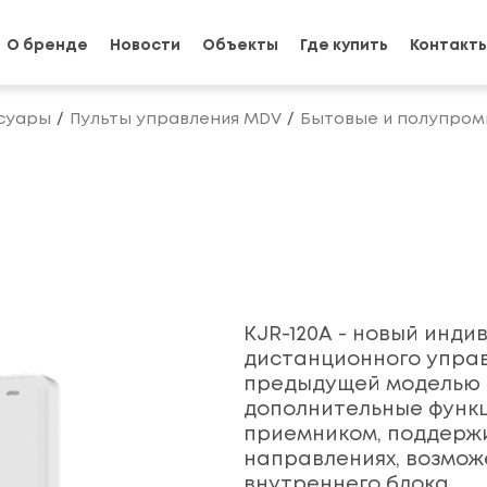
О бренде
Новости
Объекты
Где купить
Контакт
суары
Пульты управления MDV
Бытовые и полупро
KJR-120A - новый инд
дистанционного управ
предыдущей моделью K
дополнительные функц
приемником, поддержи
направлениях, возмож
внутреннего блока.