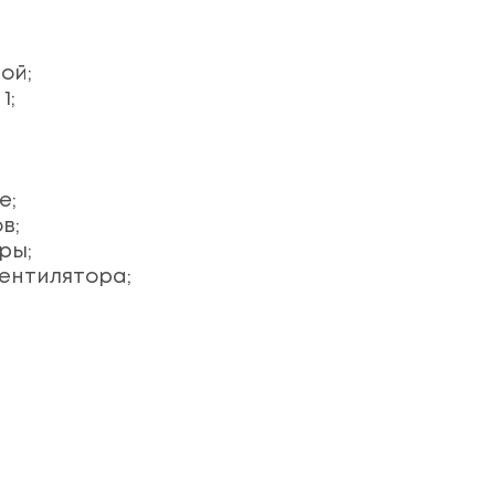
ой;
1;
е;
в;
ры;
ентилятора;