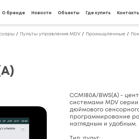
О бренде
Новости
Объекты
Где купить
Контакт
суары
Пульты управления MDV
Промышленные
Пок
A)
CCM180A/BWS(A) - цен
системами MDV серии 
дюймового сенсорного
программирование ра
наглядным и удобным.
Тип: пульт;