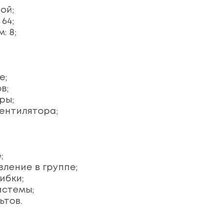
ой;
64;
: 8;
е;
в;
ры;
ентилятора;
;
ление в группе;
ибки;
истемы;
ьтов.