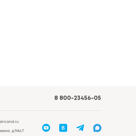
8 800-23456-05
ircond.ru
кина, д.9Ас7