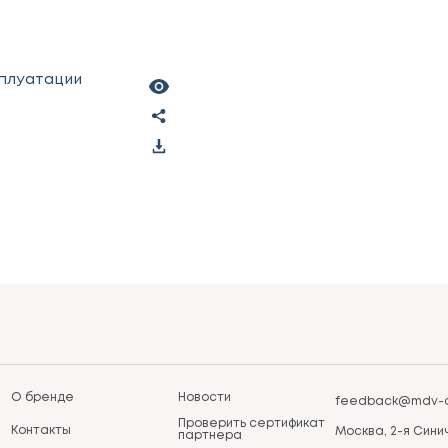
сплуатации
О бренде
Новости
feedback@mdv-a
Проверить сертификат
Контакты
Москва, 2-я Синич
партнера