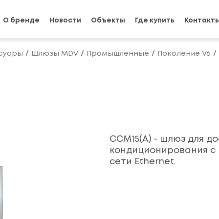
О бренде
Новости
Объекты
Где купить
Контакт
суары
Шлюзы MDV
Промышленные
Поколение V6
CCM15(A) - шлюз для 
кондиционирования с 
сети Ethernet.