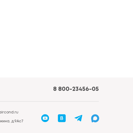
8 800-23456-05
ircond.ru
кина, д.9Ас7