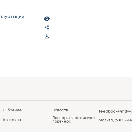
сплуатации
О бренде
Новости
feedback@mdv-a
Проверить сертификат
Контакты
Москва, 2-я Синич
партнера