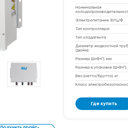
Номинальная
холодопроизводительность
Электропитание, В/Гц/Ф
Тип контроллера
Тип хладагента
Диаметр жидкостной труб
(дюйм)
Размер (Ш×В×Г), мм
Размер в упаковке (Ш×В×Г),
Вес (нетто/брутто), кг
Класс электробезопаснос
Где купить
Получить прайс-