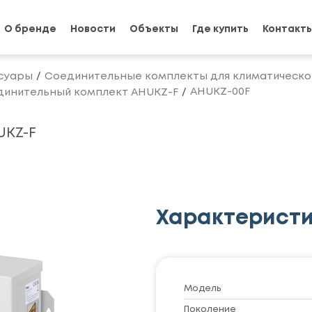
О бренде
Новости
Объекты
Где купить
Контакт
суары
Соединительные комплекты для климатическо
AHUKZ-00F
динительный комплект AHUKZ-F
UKZ-F
Характерист
Модель
Поколение