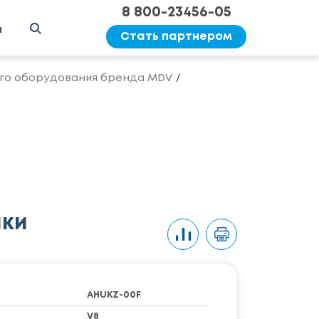
8 800-23456-05
ы
Стать партнером
го оборудования бренда MDV
ики
AHUKZ-00F
V8