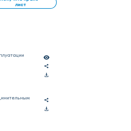
лист
сплуатации
единительным