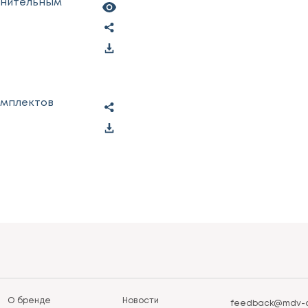
инительным
омплектов
О бренде
Новости
feedback@mdv-a