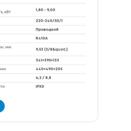
1,80 - 9,00
, кВт
220-240/50/1
Проводной
R410A
ы, мм
9,53 (3/8&quot;)
341×395×133
 мм
440×490×205
6,2 / 8,8
ти
IPX0