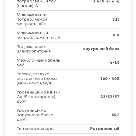
потребляемый ток
3,4 (0,3 - 4,3)
(нагрев), А
Максимальная
потребляемая
2,15
мощность, кВт
Максимальный
10,0
потребляемый ток, А
Подключение
внутренний блок
электропитания
Межблочный кабель,
4×1,5
мм²
Расход воздуха
внутреннего блока
260 - 460
(мин.-макс.), м³/ч
Уровень шума (Низк./
Ср./Выс. скорость),
22/32/37
дБ(А)
Уровень шума
наружного блока,
55,5
дБ(А)
Тип компрессора
Ротационный