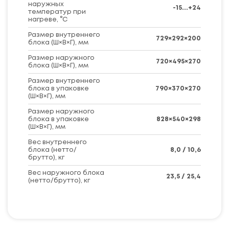
наружных
-15...+24
температур при
нагреве, °C
Размер внутреннего
729×292×200
блока (Ш×В×Г), мм
Размер наружного
720×495×270
блока (Ш×В×Г), мм
Размер внутреннего
блока в упаковке
790×370×270
(Ш×В×Г), мм
Размер наружного
блока в упаковке
828×540×298
(Ш×В×Г), мм
Вес внутреннего
блока (нетто/
8,0 / 10,6
брутто), кг
Вес наружного блока
23,5 / 25,4
(нетто/брутто), кг