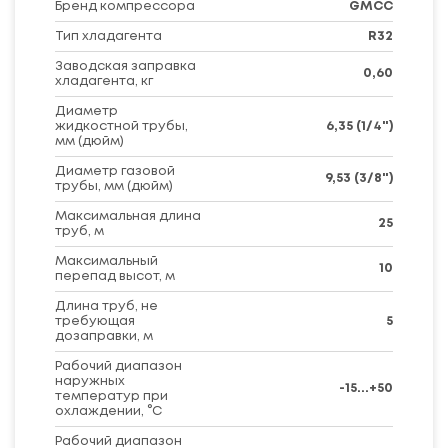
Бренд компрессора
GMCC
Тип хладагента
R32
Заводская заправка
0,60
хладагента, кг
Диаметр
жидкостной трубы,
6,35 (1/4")
мм (дюйм)
Диаметр газовой
9,53 (3/8")
трубы, мм (дюйм)
Максимальная длина
25
труб, м
Максимальный
10
перепад высот, м
Длина труб, не
требующая
5
дозаправки, м
Рабочий диапазон
наружных
-15...+50
температур при
охлаждении, °C
Рабочий диапазон