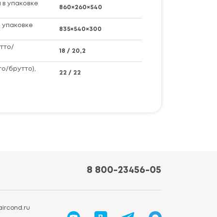
 в упаковке
860×260×540
 упаковке
835×540×300
тто/
18 / 20,2
то/брутто),
22 / 22
8 800-23456-05
ircond.ru