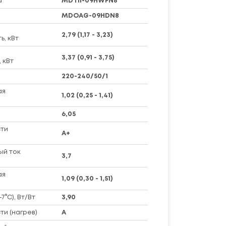
а
MDTII-09HWFN8
MDOAG-09HDN8
2,79 (1,17 - 3,23)
, кВт
3,37 (0,91 - 3,75)
 кВт
220-240/50/1
ая
1,02 (0,25 - 1,41)
6,05
ти
А+
ый ток
3,7
ая
1,09 (0,30 - 1,51)
7°C), Вт/Вт
3,90
и (нагрев)
А