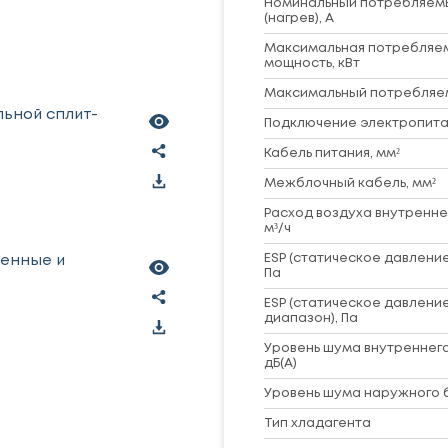
Номинальный потребляем
(нагрев), А
Максимальная потребляе
мощность, кВт
Максимальный потребляем
льной сплит-
Подключение электропита
Кабель питания, мм²
Межблочный кабель, мм²
Расход воздуха внутренне
м³/ч
ESP (статическое давление
ленные и
Па
ESP (статическое давление
диапазон), Па
Уровень шума внутреннего
дБ(А)
Уровень шума наружного б
Тип хладагента