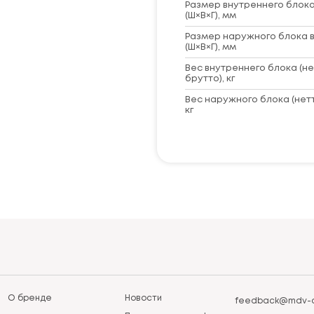
Размер внутреннего блока
(Ш×В×Г), мм
Размер наружного блока в
(Ш×В×Г), мм
Вес внутреннего блока (не
брутто), кг
Вес наружного блока (нет
кг
О бренде
Новости
feedback@mdv-a