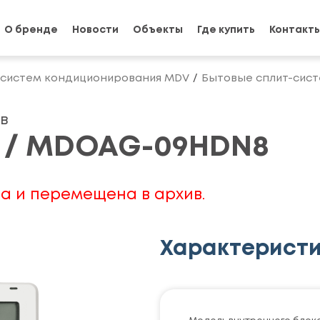
О бренде
Новости
Объекты
Где купить
Контакт
 систем кондиционирования MDV
Бытовые сплит-сис
в
 / MDOAG-09HDN8
а и перемещена в архив.
Характерист