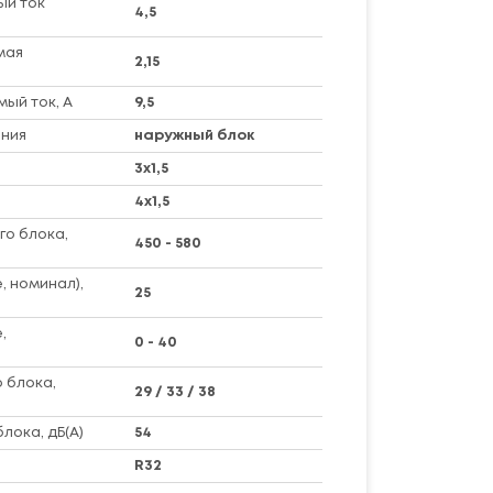
ый ток
4,5
мая
2,15
ый ток, А
9,5
ния
наружный блок
3х1,5
4х1,5
го блока,
450 - 580
, номинал),
25
,
0 - 40
 блока,
29 / 33 / 38
лока, дБ(А)
54
R32