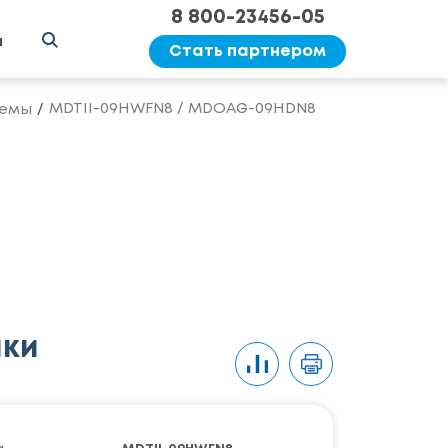
8 800-23456-05
ы
Стать партнером
MDTII-09HWFN8 / MDOAG-09HDN8
темы
ики