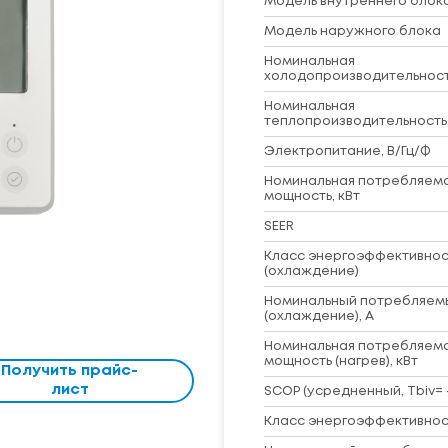
Модель внутреннего блок
Модель наружного блока
Номинальная
холодопроизводительность
Номинальная
теплопроизводительность,
Электропитание, В/Гц/Ф
Номинальная потребляем
мощность, кВт
SEER
Класс энергоэффективнос
(охлаждение)
Номинальный потребляем
(охлаждение), А
Номинальная потребляем
мощность (нагрев), кВт
Получить прайс-
лист
SCOP (усредненный, Tbiv= -
Класс энергоэффективност