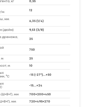
ента, кг
0,55
12
г/м
ы, мм
6,35 (1/4)
м (дюйм)
9,53 (3/8)
а дренажа,
25
ой
750
 м
25
сот, м
10
ых
-15 (-27*)...+50
ии, °C
ых
-15...+24
°C
(Ш×В×Г), мм
700×200×450
Ш×В×Г), мм
720×495×270