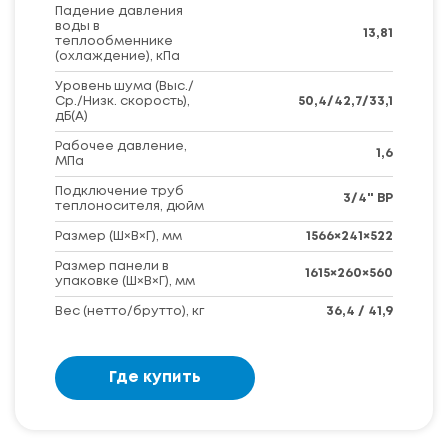
Падение давления
воды в
13,81
теплообменнике
(охлаждение), кПа
Уровень шума (Выс./
Ср./Низк. скорость),
50,4/42,7/33,1
дБ(А)
Рабочее давление,
1,6
МПа
Подключение труб
3/4" BP
теплоносителя, дюйм
Размер (Ш×В×Г), мм
1566×241×522
Размер панели в
1615×260×560
упаковке (Ш×В×Г), мм
Вес (нетто/брутто), кг
36,4 / 41,9
Где купить