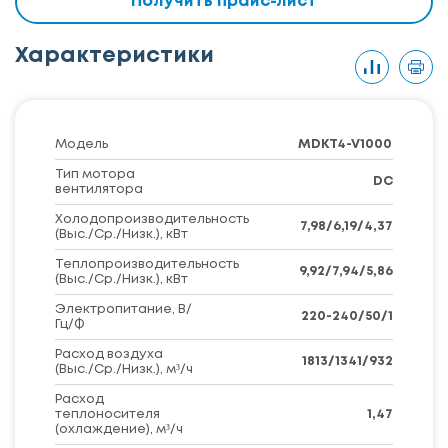
Получить прайс-лист
Характеристики
Модель
MDKT4-V1000
Тип мотора
DC
вентилятора
Холодопроизводительность
7,98/6,19/4,37
(Выс./Ср./Низк.), кВт
Теплопроизводительность
9,92/7,94/5,86
(Выс./Ср./Низк.), кВт
Электропитание, В/
220-240/50/1
Гц/Ф
Расход воздуха
1813/1341/932
(Выс./Ср./Низк.), м³/ч
Расход
теплоносителя
1,47
(охлаждение), м³/ч