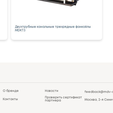
Двухтрубные канальные трехрядные фанкойлы
MDKT3
О бренде
Новости
feedback@mdv-a
Проверить сертификат
Контакты
Москва, 2-я Синич
партнера