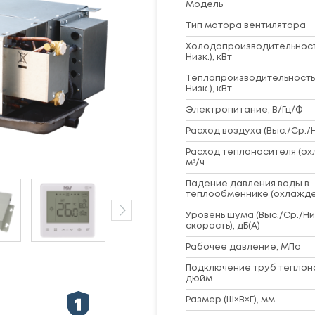
Модель
Тип мотора вентилятора
Холодопроизводительность
Низк.), кВт
Теплопроизводительность 
Низк.), кВт
Электропитание, В/Гц/Ф
Расход воздуха (Выс./Ср./Ни
Расход теплоносителя (ох
м³/ч
Падение давления воды в
теплообменнике (охлажде
Уровень шума (Выс./Ср./Ни
скорость), дБ(А)
Рабочее давление, МПа
Подключение труб теплон
дюйм
Размер (Ш×В×Г), мм