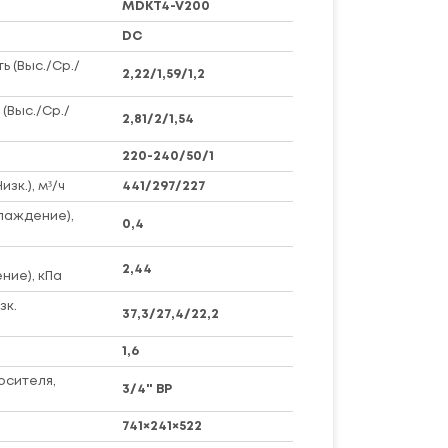
MDKT4-V200
DC
 (Выс./Ср./
2,22/1,59/1,2
(Выс./Ср./
2,81/2/1,54
220-240/50/1
зк.), м³/ч
441/297/227
лаждение),
0,4
2,44
ние), кПа
зк.
37,3/27,4/22,2
1,6
осителя,
3/4" BP
741×241×522