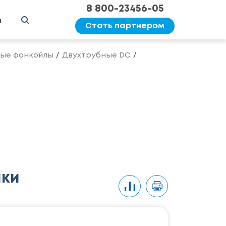
8 800-23456-05
ы
Стать партнером
ые фанкойлы
Двухтрубные DC
ики