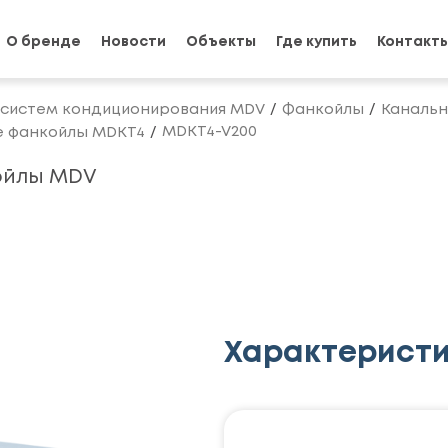
О бренде
Новости
Объекты
Где купить
Контакт
 систем кондиционирования MDV
Фанкойлы
Канальн
MDKT4-V200
е фанкойлы MDKT4
ойлы MDV
Характерист