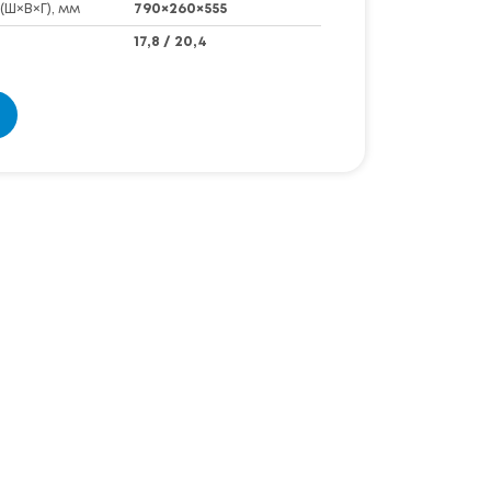
(Ш×В×Г), мм
790×260×555
17,8 / 20,4