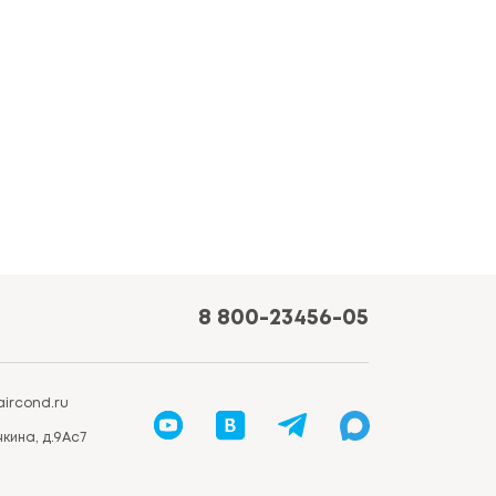
8 800-23456-05
ircond.ru
кина, д.9Ас7