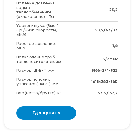
Падение давления
воды в
23,2
теплообменнике
(охлаждение), кПа
Уровень шума (Выс./
Ср./Низк. скорость),
50,2/43/33
дБ(А)
Рабочее давление,
1,6
МПа
Подключение труб
3/4" BP
теплоносителя, дюйм
Размер (Ш×В×Г), мм
1566×241×522
Размер панели в
1615×260×560
упаковке (Ш×В×Г), мм
Вес (нетто/брутто), кг
32,5 / 37,2
Где купить