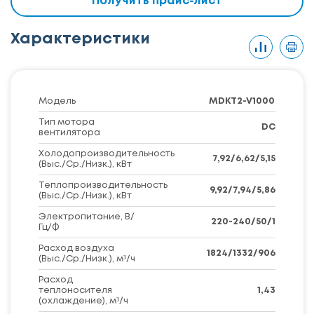
Получить прайс-лист
Характеристики
Модель
MDKT2-V1000
Тип мотора
DC
вентилятора
Холодопроизводительность
7,92/6,62/5,15
(Выс./Ср./Низк.), кВт
Теплопроизводительность
9,92/7,94/5,86
(Выс./Ср./Низк.), кВт
Электропитание, В/
220-240/50/1
Гц/Ф
Расход воздуха
1824/1332/906
(Выс./Ср./Низк.), м³/ч
Расход
теплоносителя
1,43
(охлаждение), м³/ч