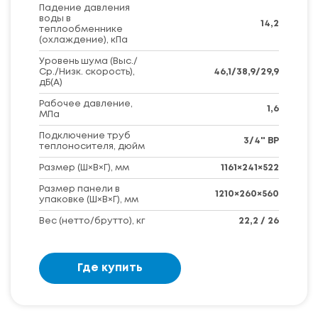
Падение давления
воды в
14,2
теплообменнике
(охлаждение), кПа
Уровень шума (Выс./
Ср./Низк. скорость),
46,1/38,9/29,9
дБ(А)
Рабочее давление,
1,6
МПа
Подключение труб
3/4" BP
теплоносителя, дюйм
Размер (Ш×В×Г), мм
1161×241×522
Размер панели в
1210×260×560
упаковке (Ш×В×Г), мм
Вес (нетто/брутто), кг
22,2 / 26
Где купить