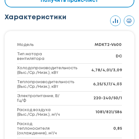
Получить прайс-лист
Характеристики
Модель
MDKT2-V600
Тип мотора
DC
вентилятора
Холодопроизводительность
4,78/4,01/3,09
(Выс./Ср./Низк.), кВт
Теплопроизводительность
6,25/5,17/4,03
(Выс./Ср./Низк.), кВт
Электропитание, В/
220-240/50/1
Гц/Ф
Расход воздуха
1081/821/586
(Выс./Ср./Низк.), м³/ч
Расход
теплоносителя
0,85
(охлаждение), м³/ч