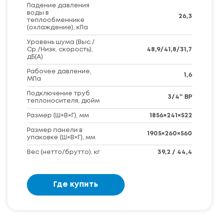
Падение давления
воды в
26,3
теплообменнике
(охлаждение), кПа
Уровень шума (Выс./
Ср./Низк. скорость),
48,9/41,8/31,7
дБ(А)
Рабочее давление,
1,6
МПа
Подключение труб
3/4" BP
теплоносителя, дюйм
Размер (Ш×В×Г), мм
1856×241×522
Размер панели в
1905×260×560
упаковке (Ш×В×Г), мм
Вес (нетто/брутто), кг
39,2 / 44,4
Где купить