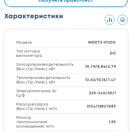
Получить прайс-лист
Характеристики
Модель
MDKT3-V1200
Тип мотора
DC
вентилятора
Холодопроизводительность
10,79/8,86/6,79
(Выс./Ср./Низк.), кВт
Теплопроизводительность
12,62/10,15/7,47
(Выс./Ср./Низк.), кВт
Электропитание, В/
220-240/50/1
Гц/Ф
Расход воздуха
2134/1581/1083
(Выс./Ср./Низк.), м³/ч
Расход
теплоносителя
1,93
(охлаждение), м³/ч