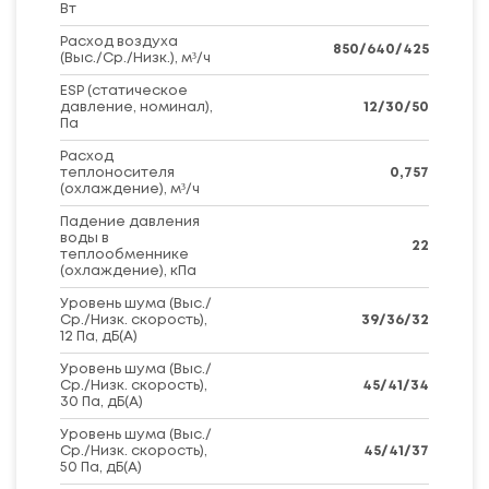
Вт
Расход воздуха
850/640/425
(Выс./Ср./Низк.), м³/ч
ESP (статическое
давление, номинал),
12/30/50
Па
Расход
теплоносителя
0,757
(охлаждение), м³/ч
Падение давления
воды в
22
теплообменнике
(охлаждение), кПа
Уровень шума (Выс./
Ср./Низк. скорость),
39/36/32
12 Па, дБ(А)
Уровень шума (Выс./
Ср./Низк. скорость),
45/41/34
30 Па, дБ(А)
Уровень шума (Выс./
Ср./Низк. скорость),
45/41/37
50 Па, дБ(А)