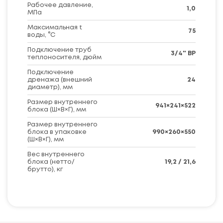
Рабочее давление,
1,0
МПа
Максимальная t
75
воды, °C
Подключение труб
3/4" BP
теплоносителя, дюйм
Подключение
дренажа (внешний
24
диаметр), мм
Размер внутреннего
941×241×522
блока (Ш×В×Г), мм
Размер внутреннего
блока в упаковке
990×260×550
(Ш×В×Г), мм
Вес внутреннего
блока (нетто/
19,2 / 21,6
брутто), кг