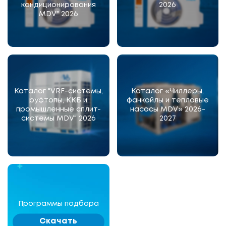
кондиционирования
2026
MDV" 2026
Каталог "VRF-системы,
Каталог «Чиллеры,
руфтопы, ККБ и
фанкойлы и тепловые
промышленные сплит-
насосы MDV» 2026-
системы MDV" 2026
2027
Программы подбора
Скачать