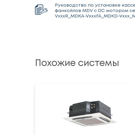
Руководство по установке касс
фанкойлов MDV с DС мотором с
VxxxR_MDKA-VxxxFA_MDKD-Vxxx_
Похожие системы