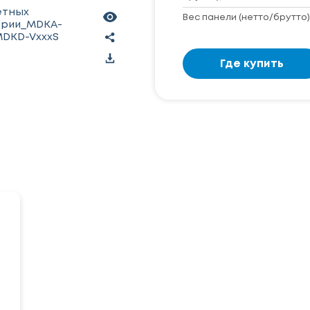
етных
Вес панели (нетто/брутто),
ерии_MDKA-
MDKD-VxxxS
Где купить