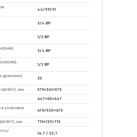
зк.
44/39/31
3/4 ВР
1/2 ВР
агрев),
3/4 ВР
нагрев),
1/2 ВР
а дренажа,
25
(Ш×В×Г), мм
575×261×575
647×50×647
 в упаковке
675×320×675
(Ш×В×Г), мм
715×123×715
тто/
16,7 / 22,7