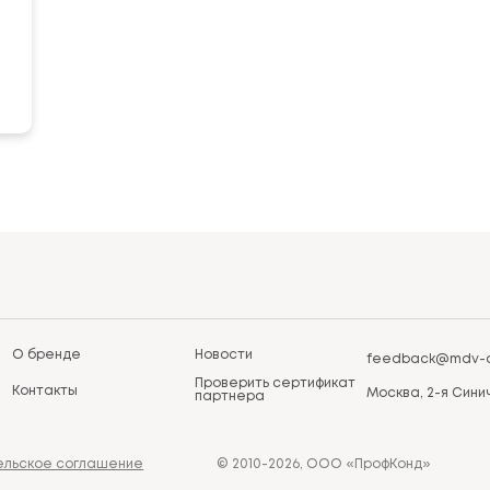
О бренде
Новости
feedback@mdv-a
Проверить сертификат
Контакты
Москва, 2-я Синич
партнера
ельское соглашение
© 2010-2026, ООО «ПрофКонд»