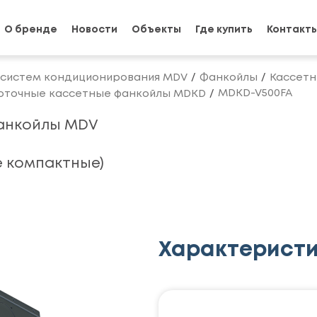
О бренде
Новости
Объекты
Где купить
Контакт
 систем кондиционирования MDV
Фанкойлы
Кассетн
MDKD-V500FA
оточные кассетные фанкойлы MDKD
анкойлы MDV
 компактные)
Характерист