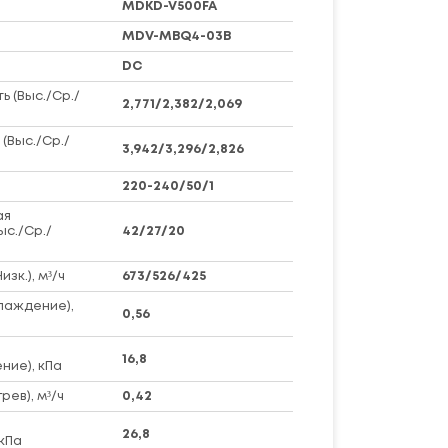
MDKD-V500FA
MDV-MBQ4-03B
DC
 (Выс./Ср./
2,771/2,382/2,069
(Выс./Ср./
3,942/3,296/2,826
220-240/50/1
ая
ыс./Ср./
42/27/20
зк.), м³/ч
673/526/425
лаждение),
0,56
16,8
ние), кПа
рев), м³/ч
0,42
26,8
кПа