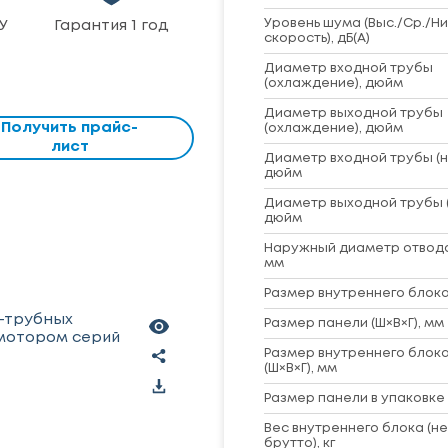
Уровень шума (Выс./Ср./Ни
У
Гарантия 1 год
скорость), дБ(А)
Диаметр входной трубы
(охлаждение), дюйм
Диаметр выходной трубы
Получить прайс-
(охлаждение), дюйм
лист
Диаметр входной трубы (н
дюйм
Диаметр выходной трубы (
дюйм
Наружный диаметр отвод
мм
Размер внутреннего блока 
х-трубных
Размер панели (Ш×В×Г), мм
 мотором серий
Размер внутреннего блока
(Ш×В×Г), мм
Размер панели в упаковке 
Вес внутреннего блока (не
брутто), кг