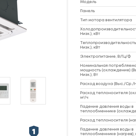
Модель
Панель
Тип мотора вентилятора
Холодопроизводительность
Низк.), кВт
Теплопроизводительность 
Низк.), кВт
Электропитание, В/Гц/Ф
Номинальная потребляем
мощность (охлаждение) (В
Низк.), Вт
Расход воздуха (Выс./Ср./Ни
Расход теплоносителя (ох
м³/ч
Падение давления воды в
теплообменнике (охлажде
Расход теплоносителя (наг
Падение давления воды в
теплообменнике (нагрев), 