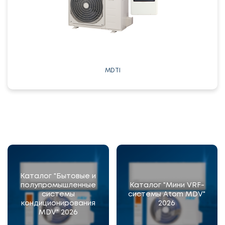
MDTI
Каталог "Бытовые и
полупромышленные
Каталог "Мини VRF-
системы
системы Atom MDV"
кондиционирования
2026
MDV" 2026