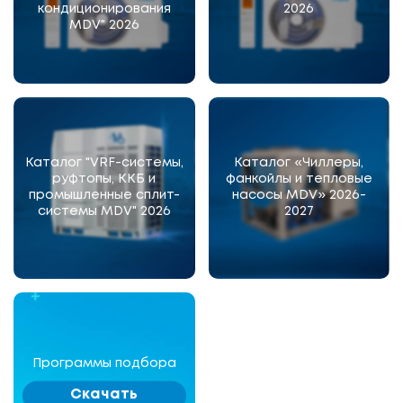
кондиционирования
2026
MDV" 2026
Каталог "VRF-системы,
Каталог «Чиллеры,
руфтопы, ККБ и
фанкойлы и тепловые
промышленные сплит-
насосы MDV» 2026-
системы MDV" 2026
2027
Программы подбора
Скачать