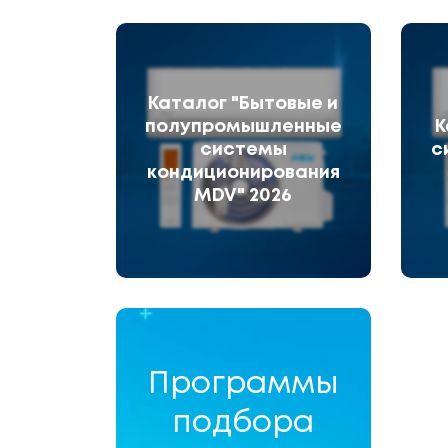
Каталог "Бытовые и
полупромышленные
К
системы
с
кондиционирования
MDV" 2026
Программы
подбора