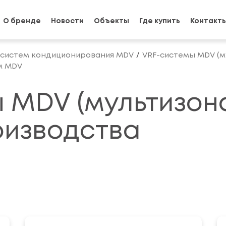
О бренде
Новости
Объекты
Где купить
Контакт
 систем кондиционирования MDV
VRF-системы MDV (м
м MDV
 MDV (мультизон
оизводства