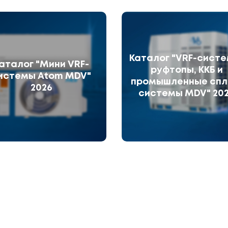
Каталог "VRF-систе
аталог "Мини VRF-
руфтопы, ККБ и
истемы Atom MDV"
промышленные спл
2026
системы MDV" 20