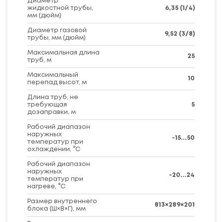
Диаметр
жидкостной трубы,
6,35 (1/4)
мм (дюйм)
Диаметр газовой
9,52 (3/8)
трубы, мм (дюйм)
Максимальная длина
25
труб, м
Максимальный
10
перепад высот, м
Длина труб, не
требующая
5
дозаправки, м
Рабочий диапазон
наружных
-15...50
температур при
охлаждении, °C
Рабочий диапазон
наружных
-20...24
температур при
нагреве, °C
Размер внутреннего
813×289×201
блока (Ш×В×Г), мм