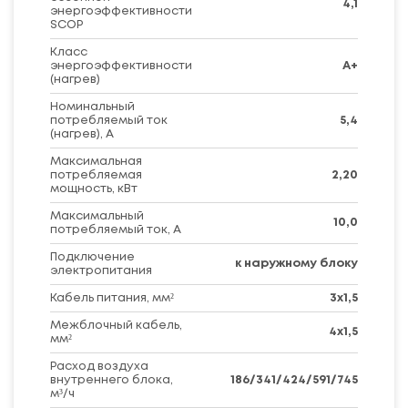
4,1
энергоэффективности
SCOP
Класс
энергоэффективности
A+
(нагрев)
Номинальный
потребляемый ток
5,4
(нагрев), А
Максимальная
потребляемая
2,20
мощность, кВт
Максимальный
10,0
потребляемый ток, А
Подключение
к наружному блоку
электропитания
Кабель питания, мм²
3x1,5
Межблочный кабель,
4x1,5
мм²
Расход воздуха
внутреннего блока,
186/341/424/591/745
м³/ч