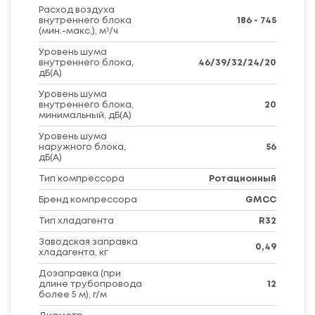
Расход воздуха
внутреннего блока
186 - 745
(мин.-макс.), м³/ч
Уровень шума
внутреннего блока,
46/39/32/24/20
дБ(А)
Уровень шума
внутреннего блока,
20
минимальный, дБ(А)
Уровень шума
наружного блока,
56
дБ(А)
Тип компрессора
Ротационный
Бренд компрессора
GMCC
Тип хладагента
R32
Заводская заправка
0,49
хладагента, кг
Дозаправка (при
длине трубопровода
12
более 5 м), г/м