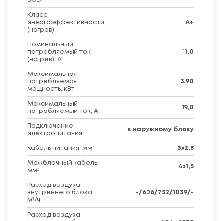
SCOP
Класс
энергоэффективности
A+
(нагрев)
Номинальный
потребляемый ток
11,0
(нагрев), А
Максимальная
потребляемая
3,90
мощность, кВт
Максимальный
19,0
потребляемый ток, А
Подключение
к наружному блоку
электропитания
Кабель питания, мм²
3x2,5
Межблочный кабель,
4x1,5
мм²
Расход воздуха
внутреннего блока,
-/606/752/1039/-
м³/ч
Расход воздуха