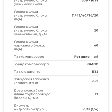
внутреннего блока
606 - 1039
(мин.-макс.), м³/ч
Уровень шума
внутреннего блока,
51/45/40/36/20
дБ(А)
Уровень шума
внутреннего блока,
20
минимальный, дБ(А)
Уровень шума
наружного блока,
60
дБ(А)
Тип компрессора
Ротационный
Бренд компрессора
GMCC
Тип хладагента
R32
Заводская заправка
0,95
хладагента, кг
Дозаправка (при
длине трубопровода
12
более 5 м), г/м
Диаметр
жидкостной трубы,
6,35 (1/4)