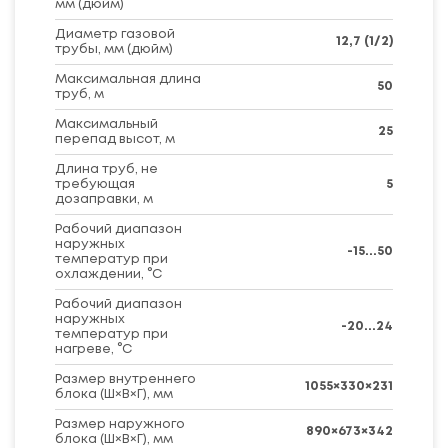
мм (дюйм)
Диаметр газовой
12,7 (1/2)
трубы, мм (дюйм)
Максимальная длина
50
труб, м
Максимальный
25
перепад высот, м
Длина труб, не
требующая
5
дозаправки, м
Рабочий диапазон
наружных
-15...50
температур при
охлаждении, °C
Рабочий диапазон
наружных
-20...24
температур при
нагреве, °C
Размер внутреннего
1055×330×231
блока (Ш×В×Г), мм
Размер наружного
890×673×342
блока (Ш×В×Г), мм