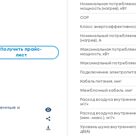
Номинальная потребляем
мощность (нагрев), кВт
COP
Класс энергоэффективност
Номинальный потребляем
(нагрев), А
Получить прайс-
Максимальная потребляе
мощность, кВт
лист
Максимальный потребляем
Подключение электропита
Кабель питания, мм²
Межблочный кабель, мм²
Расход воздуха внутренне
м³/ч
ленные и
Расход воздуха внутренне
(мин.-макс.), м³/ч
Уровень шума внутреннего
дБ(А)