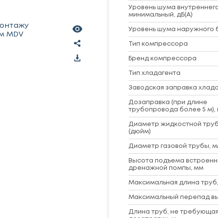
Уровень шума внутреннего
минимальный, дБ(А)
монтажу
Уровень шума наружного б
ем MDV
Тип компрессора
Бренд компрессора
Тип хладагента
Заводская заправка хладаг
Дозаправка (при длине
трубопровода более 5 м), 
Диаметр жидкостной труб
(дюйм)
Диаметр газовой трубы, м
Высота подъема встроенн
дренажной помпы, мм
Максимальная длина труб,
Максимальный перепад вы
Длина труб, не требующа