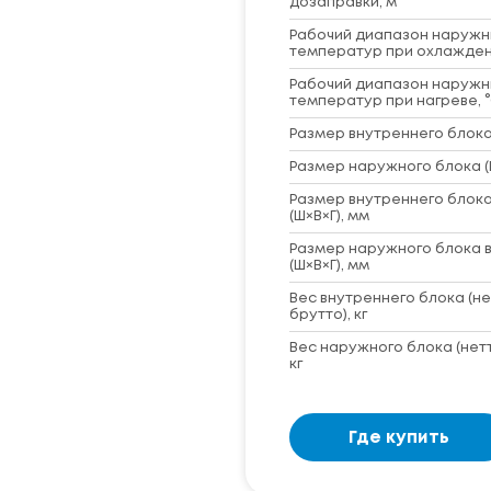
дозаправки, м
Рабочий диапазон наружн
температур при охлажден
Рабочий диапазон наружн
температур при нагреве, 
Размер внутреннего блока 
Размер наружного блока (
Размер внутреннего блока
(Ш×В×Г), мм
Размер наружного блока в
(Ш×В×Г), мм
Вес внутреннего блока (не
брутто), кг
Вес наружного блока (нет
кг
Где купить