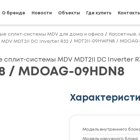
О бренде
Новости
Объекты
Где купить
Контакт
ые сплит-системы MDV для дома и офиса
Кассетные, 
MDT2II-09HWFN8 / MDOAG
DV MDT2II DC Inverter R32
сплит-системы MDV MDT2II DC Inverter R
8 / MDOAG-09HDN8
Характерист
Модель внутреннего блок
Модель наружного блока