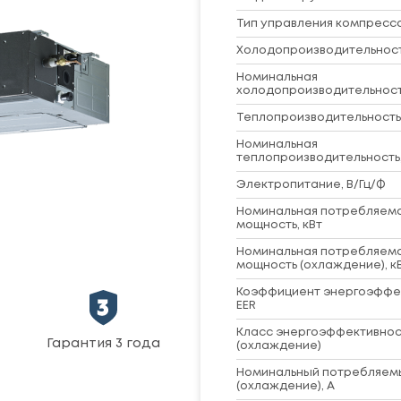
Тип управления компресс
Холодопроизводительность
Номинальная
холодопроизводительность
Теплопроизводительность,
Номинальная
теплопроизводительность,
Электропитание, В/Гц/Ф
Номинальная потребляем
мощность, кВт
Номинальная потребляем
мощность (охлаждение), к
Коэффициент энергоэффе
EER
Класс энергоэффективнос
Гарантия 3 года
(охлаждение)
Номинальный потребляем
(охлаждение), А