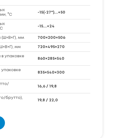
ых
-15(-27*)...+50
ии, °C
ых
-15...+24
°C
(Ш×В×Г), мм
700×200×506
Ш×В×Г), мм
720×495×270
 в упаковке
860×285×540
 упаковке
835×540×300
тто/
16,6 / 19,8
то/брутто),
19,8 / 22,0