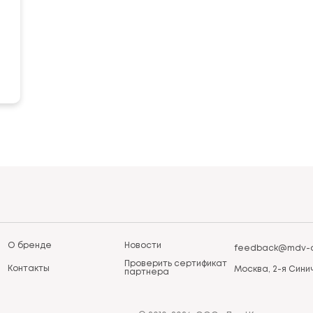
О бренде
Новости
feedback@mdv-a
Проверить сертификат
Контакты
Москва, 2-я Синич
партнера