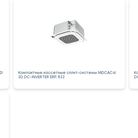
2I
Компактные кассетные сплит-системы MDCAС4I
К
3D DC-INVERTER ERP, R32
D