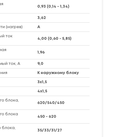
ая
0,93 (0,14 - 1,34)
3,62
и (нагрев)
A
ый ток
4,00 (0,60 - 5,85)
мая
1,96
ый ток, А
9,0
ния
К наружному блоку
3x1,5
4x1,5
го блока,
620/540/450
го блока
450 - 620
 блока,
35/33/31/27