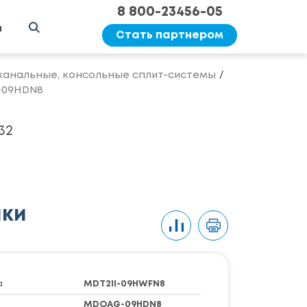
8 800-23456-05
ы
Стать партнером
канальные, консольные сплит-системы
-09HDN8
32
ики
а
MDT2II-09HWFN8
MDOAG-09HDN8