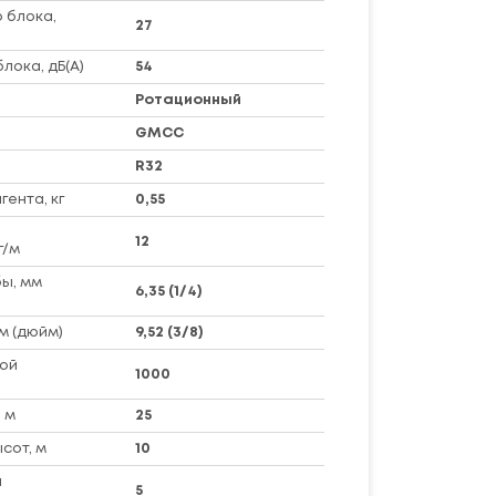
 блока,
27
лока, дБ(А)
54
Ротационный
GMCC
R32
ента, кг
0,55
12
г/м
ы, мм
6,35 (1/4)
м (дюйм)
9,52 (3/8)
ой
1000
 м
25
сот, м
10
я
5