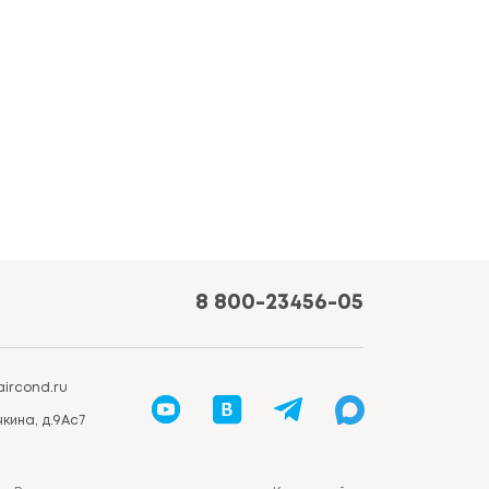
8 800-23456-05
ircond.ru
кина, д.9Ас7