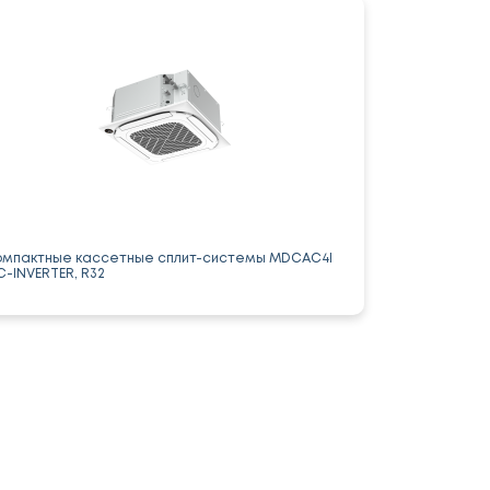
омпактные кассетные сплит-системы MDCAС4I
C-INVERTER, R32