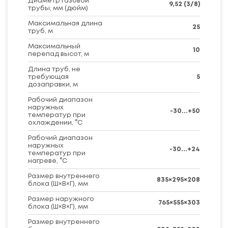
Диаметр газовой
9,52 (3/8)
трубы, мм (дюйм)
Максимальная длина
25
труб, м
Максимальный
10
перепад высот, м
Длина труб, не
требующая
5
дозаправки, м
Рабочий диапазон
наружных
-30...+50
температур при
охлаждении, °C
Рабочий диапазон
наружных
-30...+24
температур при
нагреве, °C
Размер внутреннего
835×295×208
блока (Ш×В×Г), мм
Размер наружного
765×555×303
блока (Ш×В×Г), мм
Размер внутреннего