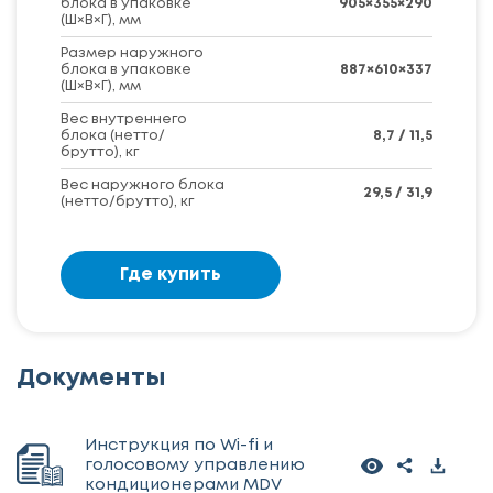
блока в упаковке
905×355×290
(Ш×В×Г), мм
Размер наружного
блока в упаковке
887×610×337
(Ш×В×Г), мм
Вес внутреннего
блока (нетто/
8,7 / 11,5
брутто), кг
Вес наружного блока
29,5 / 31,9
(нетто/брутто), кг
Где купить
Документы
Инструкция по Wi-fi и
голосовому управлению
кондиционерами MDV