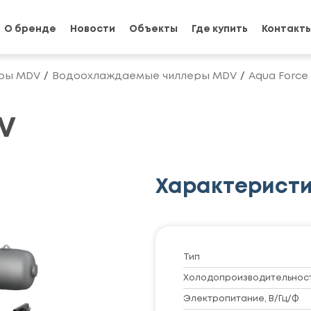
О бренде
Новости
Объекты
Где купить
Контакт
ры MDV
Водоохлаждаемые чиллеры MDV
Aqua Force
V
Характерист
Тип
Холодопроизводительность
Электропитание, В/Гц/Ф