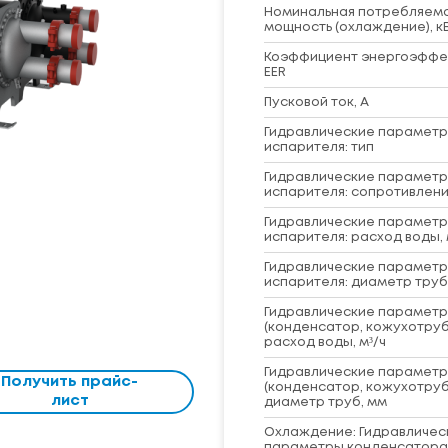
Номинальная потребляем
мощность (охлаждение), к
Коэффициент энергоэффе
EER
Пусковой ток, А
Гидравлические парамет
испарителя: тип
Гидравлические парамет
испарителя: сопротивлени
Гидравлические парамет
испарителя: расход воды, 
Гидравлические парамет
испарителя: диаметр труб
Гидравлические парамет
(конденсатор, кожухотруб
расход воды, м³/ч
Гидравлические парамет
Получить прайс-
(конденсатор, кожухотруб
лист
диаметр труб, мм
Охлаждение: Гидравличес
параметры конденсатора