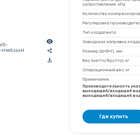
сопротивление, кПа
Количество компрессоров
Регулировка производител
Тип хладагента
Заводская заправка хладаг
VS-
-HWExxxH
Размер (Ш×В×Г), мм
Вес (нетто/брутто), кг
Операционный вес, кг
Примечание
Производительность указ
выходящей/входящей воды 
выходящей/входящей воды
Где купить