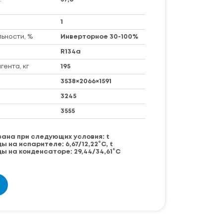
1
ьности, %
Инверторное 30-100%
R134a
ента, кг
195
3538×2066×1591
3245
3555
ана при следующих условия: t
на испарителе: 6,67/12,22°С, t
 на конденсаторе: 29,44/34,61°С