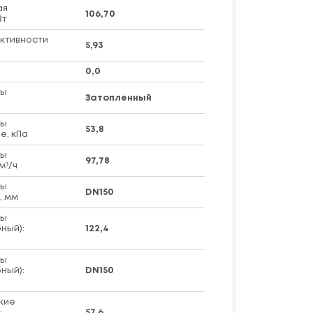
ая
106,70
Вт
ктивности
5,93
0,0
ры
Затопленный
ры
53,8
е, кПа
ры
97,78
м³/ч
ры
DN150
, мм
ры
ный):
122,4
ры
ный):
DN150
кие
:
57,6