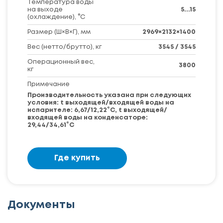
Температура воды
на выходе
5...15
(охлаждение), °С
Размер (Ш×В×Г), мм
2969×2132×1400
Вес (нетто/брутто), кг
3545 / 3545
Операционный вес,
3800
кг
Примечание
Производительность указана при следующих
условия: t выходящей/входящей воды на
испарителе: 6,67/12,22°С, t выходящей/
входящей воды на конденсаторе:
29,44/34,61°С
Где купить
Документы