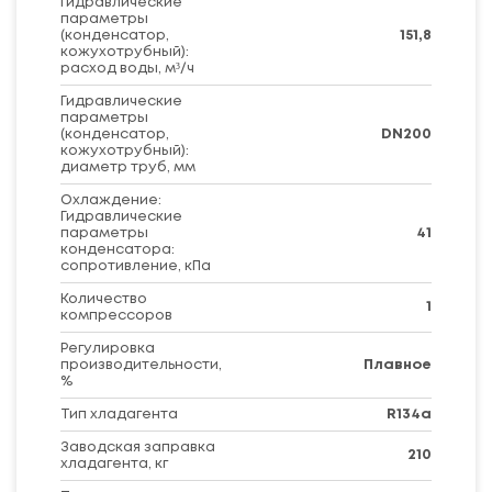
Гидравлические
параметры
(конденсатор,
151,8
кожухотрубный):
расход воды, м³/ч
Гидравлические
параметры
(конденсатор,
DN200
кожухотрубный):
диаметр труб, мм
Охлаждение:
Гидравлические
параметры
41
конденсатора:
сопротивление, кПа
Количество
1
компрессоров
Регулировка
производительности,
Плавное
%
Тип хладагента
R134a
Заводская заправка
210
хладагента, кг